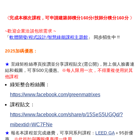
《
完成本梯次課程，可申請建築師積分160分/技師分積分160分
》
~歡迎企業洽談包班需求 ~
「
軟體開發/程式設計/智慧綠能課程主題館
」 同步招生中 !!
2025加碼優惠：
★
至綠矩粉絲專頁按讚並分享課程貼文(需公開)，附上個人臉書連
結和截圖，可享500元優惠。
※每人限用一次，不得重複使用於其
他課程
綠矩整合粉絲團：
https://www.facebook.com/greenmatrixes
課程貼文：
https://www.facebook.com/share/p/15SeS5UGQd/?
mibextid=WC7FNe
★
報名本課程並完成繳費，可享同系列課程：
LEED GA
＋95折優
惠。
※此折扣與團報優惠擇一使用