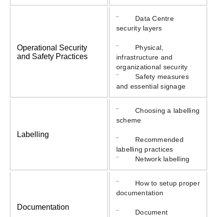
¨ Data Centre
security layers
Operational Security
¨ Physical,
and Safety Practices
infrastructure and
organizational security
¨ Safety measures
and essential signage
¨ Choosing a labelling
scheme
Labelling
¨ Recommended
labelling practices
¨ Network labelling
¨ How to setup proper
documentation
Documentation
¨ Document