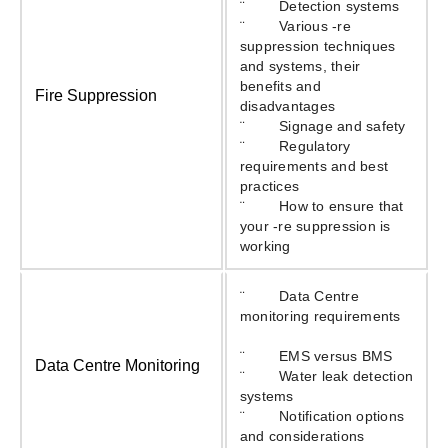
¨ Detection systems
¨ Various ‑re
suppression techniques
and systems, their
benefits and
Fire Suppression
disadvantages
¨ Signage and safety
¨ Regulatory
requirements and best
practices
¨ How to ensure that
your ‑re suppression is
working
¨ Data Centre
monitoring requirements
¨ EMS versus BMS
Data Centre Monitoring
¨ Water leak detection
systems
¨ Notification options
and considerations