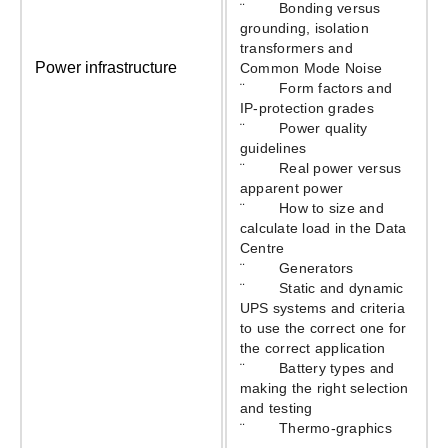
¨ Bonding versus
grounding, isolation
transformers and
Power infrastructure
Common Mode Noise
¨ Form factors and
IP-protection grades
¨ Power quality
guidelines
¨ Real power versus
apparent power
¨ How to size and
calculate load in the Data
Centre
¨ Generators
¨ Static and dynamic
UPS systems and criteria
to use the correct one for
the correct application
¨ Battery types and
making the right selection
and testing
¨ Thermo-graphics