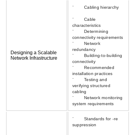
¨ Cabling hierarchy
¨ Cable
characteristics
¨ Determining
connectivity requirements
¨ Network
redundancy
Designing a Scalable
¨ Building-to-building
Network Infrastructure
connectivity
¨ Recommended
installation practices
¨ Testing and
verifying structured
cabling
¨ Network monitoring
system requirements
¨ Standards for ‑re
suppression