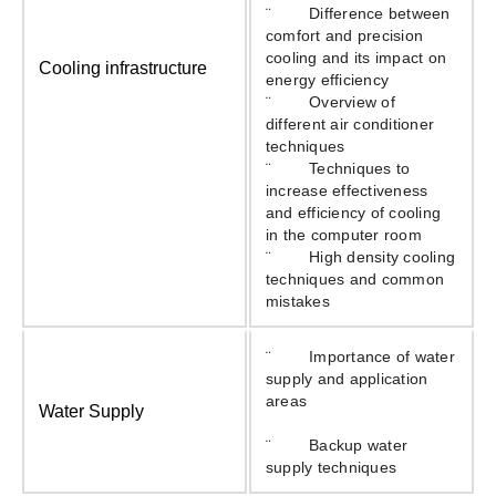
¨ Di­fference between
comfort and precision
cooling and its impact on
Cooling infrastructure
energy efficiency
¨ Overview of
different air conditioner
techniques
¨ Techniques to
increase eff­ectiveness
and efficiency of cooling
in the computer room
¨ High density cooling
techniques and common
mistakes
¨ Importance of water
supply and application
areas
Water Supply
¨ Backup water
supply techniques