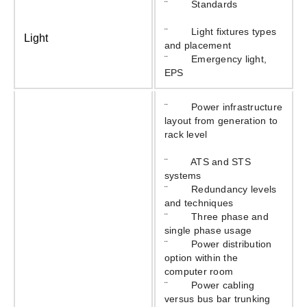
¨ Standards
¨ Light fixtures types
Light
and placement
¨ Emergency light,
EPS
¨ Power infrastructure
layout from generation to
rack level
¨ ATS and STS
systems
¨ Redundancy levels
and techniques
¨ Three phase and
single phase usage
¨ Power distribution
option within the
computer room
¨ Power cabling
versus bus bar trunking