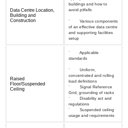
buildings and how to
avoid pitfalls
Data Centre Location,
Building and
Construction
¨ Various components
of an e­ffective data centre
and supporting facilities
setup
¨ Applicable
standards
¨ Uniform,
concentrated and rolling
Raised
load definitions
Floor/Suspended
¨ Signal Reference
Ceiling
Grid, grounding of racks
¨ Disability act and
regulations
¨ Suspended ceiling
usage and requirements