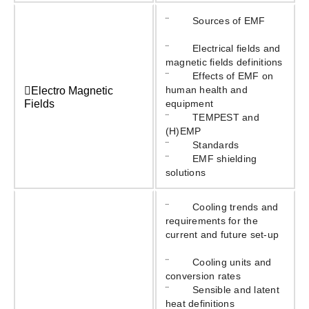
¨ Sources of EMF
¨ Electrical fields and
magnetic fields definitions
¨ E­ffects of EMF on
human health and
Electro Magnetic
Fields
equipment
¨ TEMPEST and
(H)EMP
¨ Standards
¨ EMF shielding
solutions
¨ Cooling trends and
requirements for the
current and future set-up
¨ Cooling units and
conversion rates
¨ Sensible and latent
heat definitions