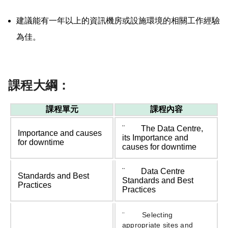
建議能有一年以上的資訊機房或設施環境的相關工作經驗
為佳。
課程大綱：
課程單元
課程內容
¨ The Data Centre,
Importance and causes
its Importance and
for downtime
causes for downtime
¨ Data Centre
Standards and Best
Standards and Best
Practices
Practices
¨ Selecting
appropriate sites and