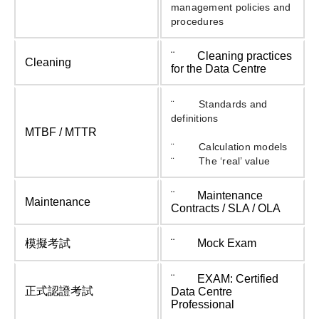
management policies and
procedures
¨ Cleaning practices
Cleaning
for the Data Centre
¨ Standards and
definitions
MTBF / MTTR
¨ Calculation models
¨ The ‘real’ value
¨ Maintenance
Maintenance
Contracts / SLA / OLA
模擬考試
¨ Mock Exam
¨ EXAM: Certified
正式認證考試
Data Centre
Professional