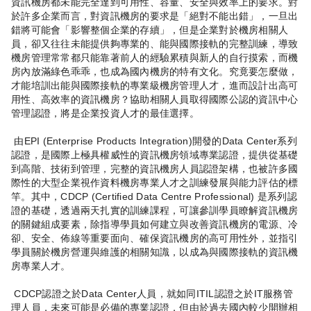
資訊機房都未能完全達到可用性、容量、安全與效率上的要求。對
於許多企業而言，對資訊機房的要求是「絕對不能出錯」，一旦出
錯將可能會「影響整個企業的存續」，但是企業對於機房相關人
員，卻又往往未能提供夠專業的、能與國際接軌的完整訓練，導致
機房管理常常都只能靠著前人的經驗累積與新人的自行摸索，而機
房內放滿綠色乖乖，也成為國內機房的特有文化。究竟要怎麼做，
才能培訓出能與國際接軌的專業級機房管理人才，進而設計出高可
用性、高效率的資訊機房？協助相關人員取得國際公認的資訊中心
管理認證，將是企業投資人才的最佳選擇。
由EPI (Enterprise Products Integration)開發的Data Center系列
認證，是國際上極具權威性的資訊機房領域專業認證，提供從基礎
到高階、技術到管理，完整的資訊機房人員認證架構，也被許多國
際性的大型企業視作資料機房專業人才之訓練發展與能力評估的標
竿。其中，CDCP (Certified Data Centre Professional) 是系列認
證的基礎，透過兩天扎實的訓練課程，可讓參訓學員瞭解資訊機房
的關鍵組成要素，除指導學員如何建立與改善資訊機房的電源、冷
卻、安全、佈線等重要面向、確保資訊機房的高可用性外，並指引
學員關於機房營運與維護的相關知識，以成為與國際接軌的資訊機
房專業人才。
CDCP認證之於Data Center人員，就如同ITIL認證之於IT服務管
理人員，未來可能是必備的專業認證，但由於過去國內較少開辦相