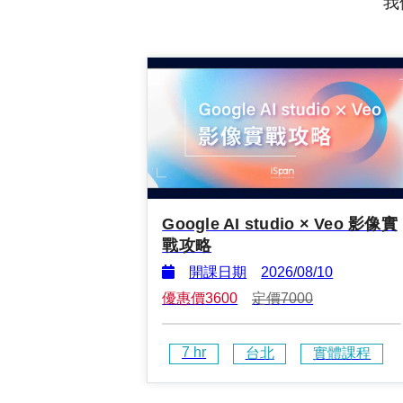
我
Google AI studio × Veo 影像實
戰攻略
開課日期
2026/08/10
優惠價
3600
定價
7000
7
 hr
台北
實體課程