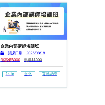
企業內部講師培訓班
開課日期
2026/08/18
優惠價
8000
定價
11000
14
 hr
台北
實體課程