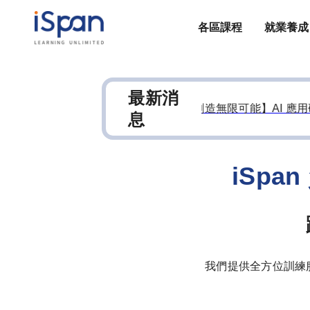
各區課程
就業養成
最新消
30
🌟【百工百業學 AI，用 AI 創造無限可能】AI 應用研
息
iSp
我們提供全方位訓練