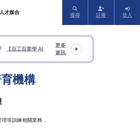
人才媒合
搜尋
註冊
登入
更多
工百業學 AI，用 AI 創造無限可能】AI 應用線上研討會重磅登
資訊
培育機構
練
管理等訓練相關業務，