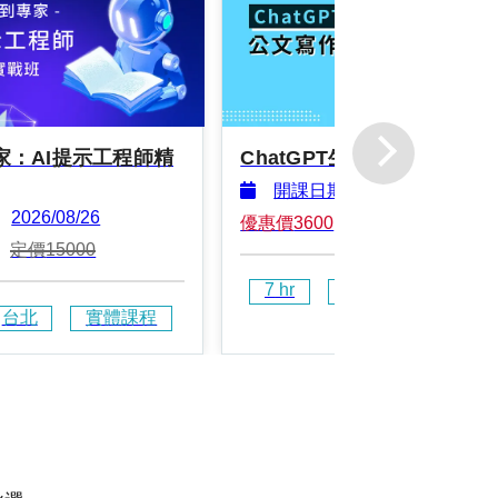
家：AI提示工程師精
ChatGPT生成AI公文寫作
開課日期
2026/10/16
2026/08/26
優惠價
3600
定價
7000
定價
15000
7
 hr
台北
實體課
台北
實體課程