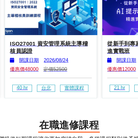
ISO27001 資安管理系統主導稽
從新手到專
核員認證
進實戰班
開課日期
2026/08/24
開課日期
優惠價
48000
定價
52500
優惠價
12000
40
 hr
21
 hr
台北
實體課程
在職進修課程