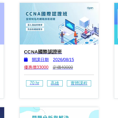
CCNA國際認證班
開課日期
2026/08/15
優惠價
33000
定價
40000
70
 hr
高雄
實體課程