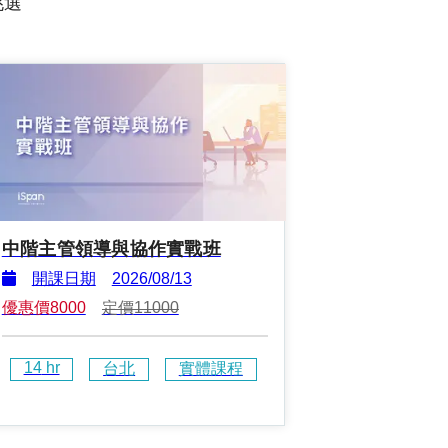
挑選
中階主管領導與協作實戰班
開課日期
2026/08/13
優惠價
8000
定價
11000
14
 hr
台北
實體課程