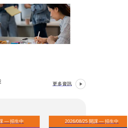
能
更多資訊
課
 — 
招生中
2026/08/25
 開課
 — 
招生中