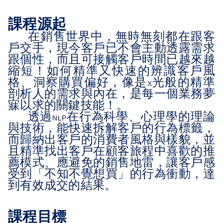
課程源起
在銷售世界中，無時無刻都在跟客
戶交手，現今客戶已不會主動透露需求
跟個性，而且可接觸客戶時間已越來越
縮短！如何精準又快速的辨識客戶風
格、洞察購買偏好，像是
光般的精準
X
剖析人的需求與內在，是每一個業務夢
寐以求的關鍵技能！。
透過
在行為科學、心理學的理論
NLP
與技術，能快速拆解客戶的行為標籤，
而歸納出客戶的消費者風格與樣貌，並
且精準找出客戶在顧客旅程中喜歡的推
薦模式、應避免的銷售地雷，讓客戶感
受到「不知不覺想買」的行為衝動，達
到有效成交的結果。
課程目標