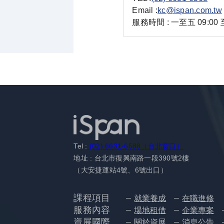
Email :
kc@ispan.com.tw
服務時間 : 一至五 09:00 至
Tel :
(02) 6631-6588（台北窗口）
地址 : 台北市復興南路一段390號2樓
（大安捷運站4號、6號出口）
課程項目
就業養成
在職進修
服務內容
場地租借
企業專案
資展國際
關於資展
消息公告