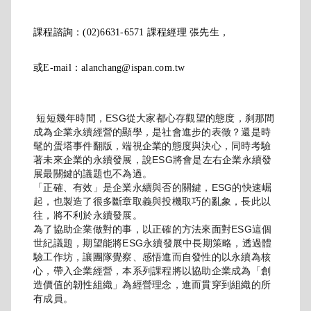
課程諮詢：(02)6631-6571 課程經理 張先生，
或E-mail：alanchang@ispan.com.tw
短短幾年時間，ESG從大家都心存觀望的態度，刹那間
成為企業永續經營的顯學，是社會進步的表徵？還是時
髦的蛋塔事件翻版，端視企業的態度與決心，同時考驗
著未來企業的永續發展，說ESG將會是左右企業永續發
展最關鍵的議題也不為過。
「正確、有效」是企業永續與否的關鍵，ESG的快速崛
起，也製造了很多斷章取義與投機取巧的亂象，長此以
往，將不利於永續發展。
為了協助企業做對的事，以正確的方法來面對ESG這個
世紀議題，期望能將ESG永續發展中長期策略，透過體
驗工作坊，讓團隊覺察、感悟進而自發性的以永續為核
心，帶入企業經營，本系列課程將以協助企業成為「創
造價值的韌性組織」為經營理念，進而貫穿到組織的所
有成員。