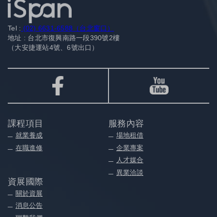
Tel :
(02) 6631-6588（台北窗口）
地址 : 台北市復興南路一段390號2樓
（大安捷運站4號、6號出口）
課程項目
服務內容
就業養成
場地租借
在職進修
企業專案
人才媒合
異業洽談
資展國際
關於資展
消息公告