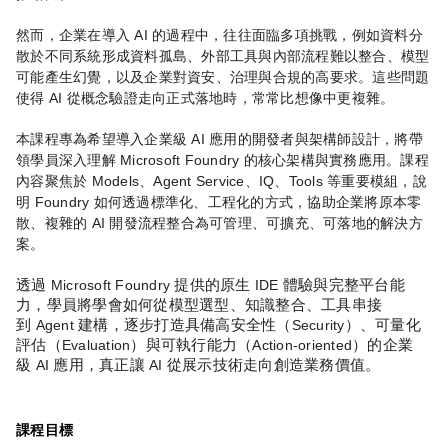
AI
然而，企業在導入
的過程中，往往面臨多項挑戰，例如資料分
散於不同系統形成資料孤島、外部工具與內部流程難以整合、模型
可能產生幻覺，以及企業對資安、治理與合規的高要求。這些問題
AI
使得
從概念驗證走向正式落地時，常常比想像中更複雜。
AI
本課程專為希望導入企業級
應用的開發者與架構師設計，將帶
Microsoft Foundry
領學員深入理解
的核心架構與實務應用。課程
Models
Agent Service
IQ
Tools
內容聚焦於
、
、
、
等重要模組，說
Foundry
明
如何透過標準化、工程化的方式，協助企業將原本零
AI
散、複雜的
開發流程整合為可管理、可擴充、可落地的解決方
案。
透過
Microsoft Foundry
提供的原生
IDE
體驗與完整平台能
力，學員將學會如何從模型選型、知識整合、工具串接
到
Agent
建構，逐步打造具備高安全性（
Security
）、可量化
評估（
Evaluation
）與可執行能力（
Action-oriented
）的企業
級
AI
應用，真正讓
AI
從展示技術走向創造業務價值。
課程目標