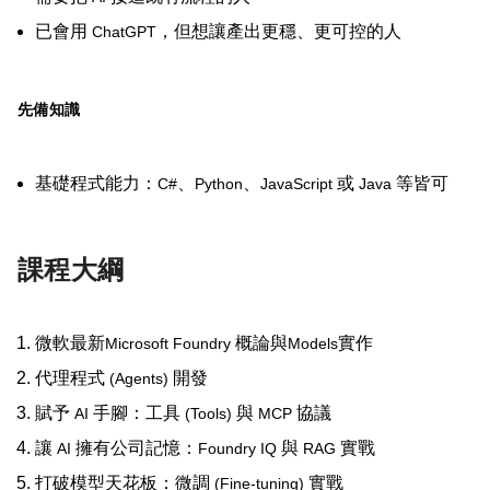
已會用
，但想讓產出更穩、更可控的人
ChatGPT
先備知識
基礎程式能力：
、
、
或
等皆可
C#
Python
JavaScript
Java
課程大綱
微軟最新
概論與
實作
Microsoft Foundry
Models
代理程式
開發
(Agents)
賦予
手腳：工具
與
協議
AI
(Tools)
MCP
讓
擁有公司記憶：
與
實戰
AI
Foundry IQ
RAG
打破模型天花板：微調
實戰
(Fine-tuning)