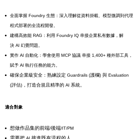
Foundry
全面掌握
生態：深入理解從資料掛載、模型微調到代理
程式部署的全流程開發。
RAG
Foundry IQ
建構高效能
：利用
串接企業私有數據，解
AI
決
幻覺問題。
AI
MCP
1,400+
實作
自動化：學會使用
協議
串接
種外部工具，
AI
賦予
執行任務的能力。
確保企業級安全：熟練設定
Guardrails (
護欄
)
與
Evaluation
(
評估
)
，打造合規且精準的
AI
系統。
適合對象
想做作品集的前端
後端
/
/IT/PM
需要把
接進既有流程的人
AI