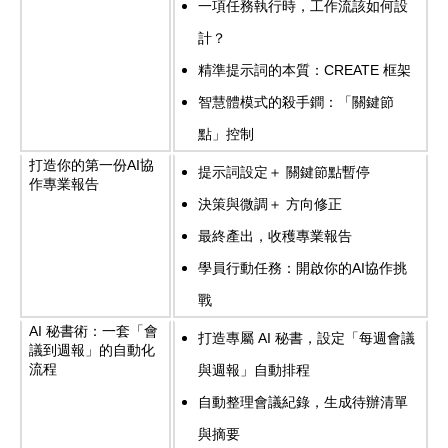
一項任務執行時，工作流該如何設
計？
精準提示詞的本質：
CREATE
框架
智慧體模式的殺手鐧：「關鍵節
點」控制
打造你的第一份
AI
協
提示詞設定＋ 關鍵節點暫停
作專業報告
決策與微調＋ 方向修正
最終產出，收穫專業報告
學員行動任務：開啟你的
AI
協作挑
戰
AI
秘書術：一套「會
打造專屬
AI
秘書，設定「每週會議
議到週報」的自動化
流程
與週報」自動排程
自動整理會議紀錄，生成待辦清單
與摘要