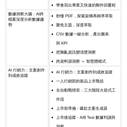
學會寫出專業又快速的郵件回覆程
數據洞察大腦：
AI
跨
秒懂
PDF
，探索架構再精準萃取
檔案深度分析數據趨
勢
聚焦主題，深度萃取
CSV
數據一鍵分析，產出圖表
與
KPI
把雜亂資訊變清楚洞察
跨資料源洞察 ＋ 智慧體模式
AI
行銷力：文案創作
AI
行銷力：文案創作到成效追蹤
到成效追蹤
一人行銷部的新品上市戰役
全自動戰情室：三大階段火箭式工
作流
上市前準備
-
爆款文案生成器
上市後追蹤
- A/B Test
數據判讀與
洞察