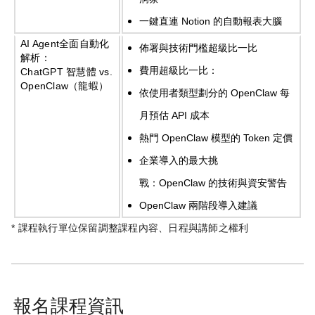
一鍵直連
Notion
的自動報表大腦
AI Agent
全面自動化
佈署與技術門檻超級比一比
解析：
費用超級比一比：
ChatGPT
智慧體
vs.
OpenClaw
（龍蝦）
依使用者類型劃分的
OpenClaw
每
月預估
API
成本
熱門
OpenClaw
模型的
Token
定價
企業導入的最大挑
戰：
OpenClaw
的技術與資安警告
OpenClaw
兩階段導入建議
* 課程執行單位保留調整課程內容、日程與講師之權利
報名課程資訊