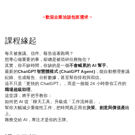
~歡迎企業洽談包班需求 ~
課程緣起
每天被會議、信件、報告追著跑嗎？
想專心做重要的事，卻總是被瑣碎任務拖住？
其實，你不缺時間，你缺的是一個
不會喊累的
AI
幫手
。
最新的
ChatGPT
智慧體模式
(ChatGPT Agent)
，能自動整理會議
紀錄、生成報告、分析數據，甚至幫你排程與寫信。
這不只是「更快的
ChatGPT
」，而是一個能
24
小時替你工作的
職場超級助理
。
這堂課，將手把手教你：
如何把
AI
從「聊天工具」升級成「工作流神器」，
幫你大幅減少重複性工作，把時間真正用在
決策、創意與價值產出
上。
雜務交給
AI
，專注才是你的王牌。