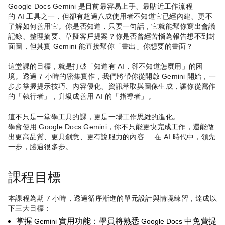
Google Docs Gemini
是目前最容易上手、最貼近工作流程
的
AI
工具之一，但卻有超過八成使用者不知道它已經內建、更不
了解如何善用它。你是否知道，只要一句話，它就能幫你寫出會議
記錄、整理摘要、草擬客戶提案？你是否曾經苦惱為報告想不到封
面圖，但其實
Gemini
能直接幫你「畫出」你想要的畫面？
這堂課的目標，就是打破「知道有
AI
，卻不知道怎麼用」的困
境。透過
7
小時的密集實作，我們將帶你從開啟
Gemini
開始，一
步步掌握提示技巧、內容優化、資訊萃取與圖像生成，讓你從寫作
的「執行者」，升級成善用
AI
的「指導者」。
這不只是一堂學工具的課，更是一場工作思維的進化。
學會使用
Google Docs Gemini
，你不只能更快完成工作，還能做
出更高品質、更具創意、更有說服力的內容
──
在
AI
時代中，領先
一步，勝過很多步。
課程目標
本課程為期
7
小時，透過循序漸進的單元設計與情境練習，達成以
下三大目標：
掌握
實用功能：學員將熟悉
中免費提
Gemini
Google Docs