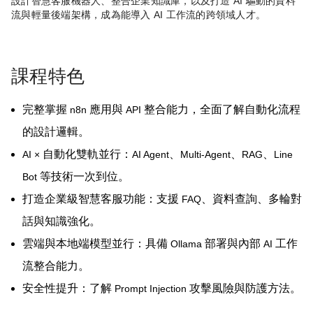
設計智慧客服機器人、整合企業知識庫，以及打造
AI
驅動的資料
流與輕量後端架構，成為能導入
AI
工作流的跨領域人才。
課程特色
完整掌握
應用與
整合能力，全面了解自動化流程
n8n
API
的設計邏輯。
自動化雙軌並行：
、
、
、
AI ×
AI Agent
Multi-Agent
RAG
Line
等技術一次到位。
Bot
打造企業級智慧客服功能：支援
、資料查詢、多輪對
FAQ
話與知識強化。
雲端與本地端模型並行：具備
部署與內部
工作
Ollama
AI
流整合能力。
安全性提升：了解
攻擊風險與防護方法。
Prompt Injection