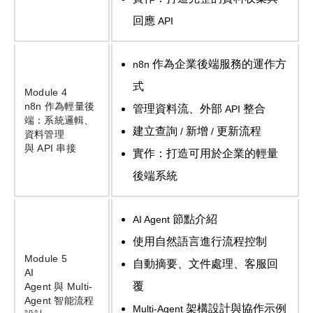
回應
API
作為企業後端服務的運作方
n8n
式
Module 4
n8n
作為輕量後
管理資料流、外部
整合
API
端：系統邏輯、
建立查詢
新增
更新流程
/
/
資料管理
與
API
串接
實作：打造可用於企業的輕量
後端系統
節點介紹
AI Agent
使用自然語言進行流程控制
Module 5
自動摘要、文件處理、客服回
AI
覆
Agent
與
Multi-
Agent
智能流程
架構設計與協作示例
Multi-Agent