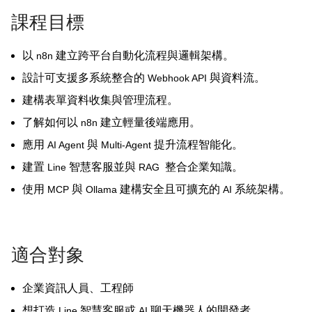
課程目標
以
建立跨平台自動化流程與邏輯架構。
n8n
設計可支援多系統整合的
與資料流。
Webhook API
建構表單資料收集與管理流程。
了解如何以
建立輕量後端應用。
n8n
應用
與
提升流程智能化。
AI Agent
Multi-Agent
建置
智慧客服並與
整合企業知識。
Line
RAG
使用
與
建構安全且可擴充的
系統架構。
MCP
Ollama
AI
適合對象
企業資訊人員、工程師
想打造
智慧客服或
聊天機器人的開發者
Line
AI