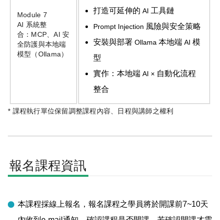
打造可延伸的
工具鏈
AI
Module 7
AI
系統整
風險與安全策略
Prompt Injection
合：
MCP
、
AI
安
安裝與部署
本地端
模
Ollama
AI
全防護與本地端
模型（
Ollama
）
型
實作：本地端
自動化流程
AI ×
整合
* 課程執行單位保留調整課程內容、日程與講師之權利
報名課程資訊
本課程採線上報名，報名課程之學員將於開課前7~10天
內收到e-mail通知，確認課程是否開課，若確認開課才需