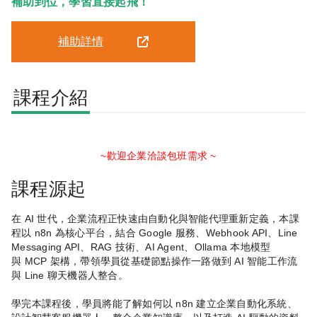
補助到位，學習直接起飛！
補助詳情
課程介紹
~歡迎企業洽談包班需求 ~
課程源起
在
AI
世代，企業流程正快速由自動化與智能代理重新定義，本課
程以
n8n
為核心平台，結合
Google
服務、
Webhook API
、
Line
Messaging API
、
RAG
技術、
AI Agent
、
Ollama
本地模型
與
MCP
架構，帶領學員從基礎節點操作一路做到
AI
智能工作流
與
Line
聊天機器人整合。
學完本課程後，學員將能了解如何以
n8n
建立企業自動化系統、