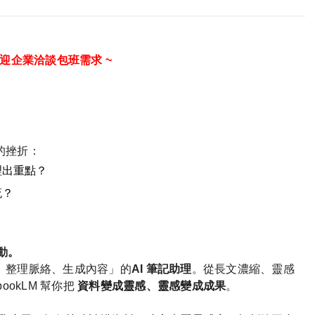
歡迎企業洽談包班需求 ~
的挫折：
理出重點？
流？
？
動。
、整理脈絡、生成內容」的
AI
筆記助理
。從長文濃縮、靈感
bookLM
幫你把
資料變成靈感、靈感變成成果
。