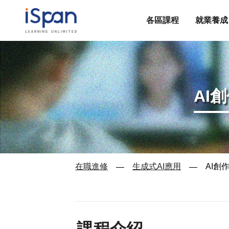
各區課程
就業養成
AI
在職進修
生成式AI應用
AI創
—
—