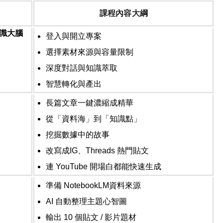
課程內容大綱
識大腦
登入與開立專案
選擇素材來源與容量限制
深度對話與知識萃取
智慧轉化與產出
長篇文章一鍵濃縮成精華
從「資料海」到「知識點」
挖掘數據中的故事
改寫成
IG
、
Threads
熱門貼文
連
YouTube
開場白都能快速生成
準備
NotebookLM
資料來源
AI
自動整理主題心智圖
輸出
10
個貼文
/
影片題材