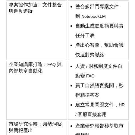
專案協作加速：文件整合
整合多部門專案文件
與進度追蹤
到
NotebookLM
自動生成進度摘要與責
任分工表
產出心智圖，幫助會議
快速對齊脈絡
企業知識庫打造：
與
FAQ
人資
財務制度文件自
/
內部規章自動化
動變
FAQ
員工自然語言提問，秒
得精準答案
建立常見問題文件，
HR
客服直接套用
/
市場研究快轉：趨勢洞察
產業研究報告秒萃取市
與簡報產出