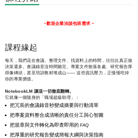
~歡迎企業洽談包班需求 ~
課程緣起
每天，我們花在會議、整理文件、找資料上的時間，往往比真正做
決策還多。會議錄音沒時間聽完、專案文件散落各處、研究報告厚
得像磚頭，甚至培訓教材堆成山
——
這些資訊壓力，正慢慢吃掉
你的專業價值。
NotebookLM
讓這一切徹底翻轉。
它就像一個隨身的「職場超級助理」：
把冗長的會議錄音秒變成摘要與行動清單
把專案資料整合成清晰的責任分工與心智圖
把規章與文件轉化為即查即用的
FAQ
把厚重的研究報告變成簡報大綱與決策指南