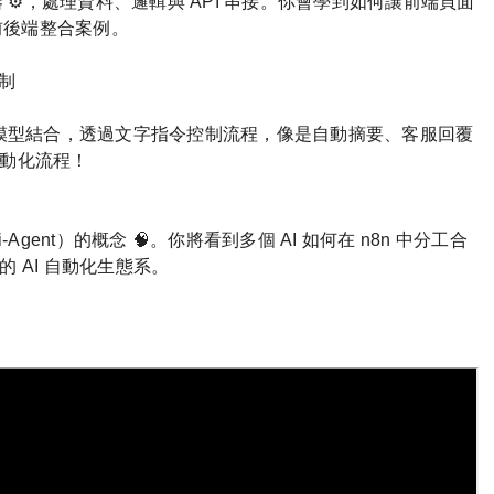
器 ⚙️，處理資料、邏輯與 API 串接。你會學到如何讓前端頁面
的前後端整合案例。
控制
 等 AI 模型結合，透過文字指令控制流程，像是自動摘要、客服回覆
動化流程！
Agent）的概念 🧠。你將看到多個 AI 如何在 n8n 中分工合
 AI 自動化生態系。