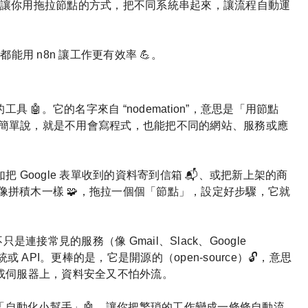
， 讓你用拖拉節點的方式，把不同系統串起來，讓流程自動運
用 n8n 讓工作更有效率 💪。
具 🤖。它的名字來自 “nodemation”，意思是「用節點
n）」。簡單說，就是不用會寫程式，也能把不同的網站、服務或應
 Google 表單收到的資料寄到信箱 📬、或把新上架的商
可以像拼積木一樣 🧩，拖拉一個個「節點」，設定好步驟，它就
連接常見的服務（像 Gmail、Slack、Google
 API。更棒的是，它是開源的（open-source）🔓，意思
或伺服器上，資料安全又不怕外流。
個「自動化小幫手」🤖，讓你把繁瑣的工作變成一條條自動流