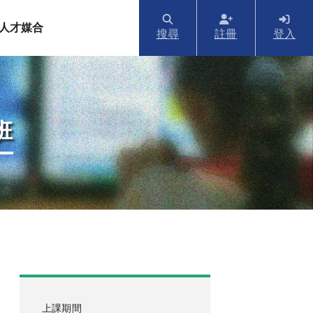
人才媒合
搜尋
註冊
登入
班
上課期間