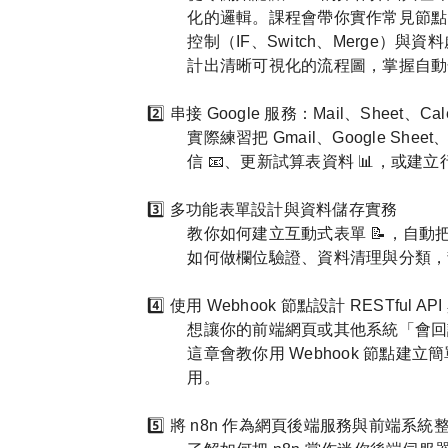
化的邏輯。課程會帶你實作常見節點：像是觸
控制（IF、Switch、Merge）與資料
計出清晰可視化的流程圖，掌握自動化
2️⃣ 串接 Google 服務：Mail、Sheet、C
實際練習把 Gmail、Google She
信 📧、更新試算表資料 📊，或建
3️⃣ 多功能表單設計與資料儲存實務
教你如何建立互動式表單 📝，自動把收集
如何做欄位驗證、資料清理與分類，
4️⃣ 使用 Webhook 節點設計 RESTful A
想讓你的前端網頁或其他系統「會回
這章會教你用 Webhook 節點建
用。
5️⃣ 將 n8n 作為網頁後端服務與前端系統