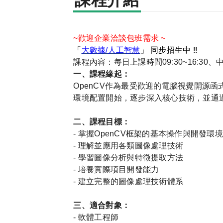
課程介紹
~歡迎企業洽談包班需求 ~
「
大數據/人工智慧
」 同步招生中 !!
課程內容：每日上課時間09:30~16:30
一、課程緣起：
OpenCV
作為最受歡迎的電腦視覺開源函
環境配置開始，逐步深入核心技術，並通
二、課程目標：
-
掌握
OpenCV
框架的基本操作與開發環境
-
理解並應用各類圖像處理技術
-
學習圖像分析與特徵提取方法
-
培養實際項目開發能力
-
建立完整的圖像處理技術體系
三、適合對象：
-
軟體工程師