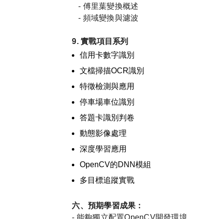
-
傅里葉變換概述
-
頻域變換與濾波
9.
實戰項目系列
信用卡數字識別
文檔掃描
OCR
識別
特徵檢測與應用
停車場車位識別
答題卡識別判卷
動態影像處理
深度學習應用
OpenCV
的
DNN
模組
多目標追蹤實戰
六、預期學習成果：
-
能夠獨立配置
OpenCV
開發環境