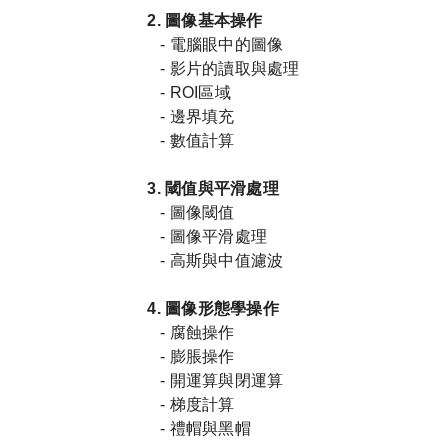
2.
圖像基本操作
-
電腦眼中的圖像
-
影片的讀取與處理
- ROI
區域
-
邊界填充
-
數值計算
3.
閾值與平滑處理
-
圖像閾值
-
圖像平滑處理
-
高斯與中值濾波
4.
圖像形態學操作
-
腐蝕操作
-
膨脹操作
-
開運算與閉運算
-
梯度計算
-
禮帽與黑帽