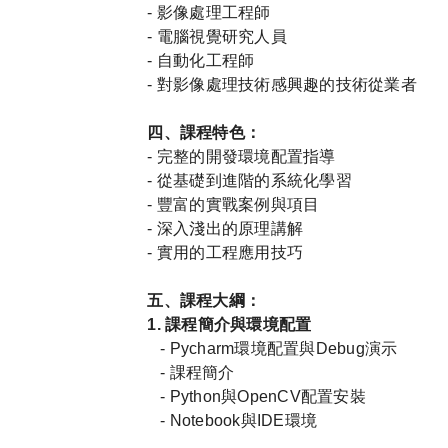
-
影像處理工程師
-
電腦視覺研究人員
-
自動化工程師
-
對影像處理技術感興趣的技術從業者
四、課程特色：
-
完整的開發環境配置指導
-
從基礎到進階的系統化學習
-
豐富的實戰案例與項目
-
深入淺出的原理講解
-
實用的工程應用技巧
五、課程大綱：
1.
課程簡介與環境配置
- Pycharm
環境配置與
Debug
演示
-
課程簡介
- Python
與
OpenCV
配置安裝
- Notebook
與
IDE
環境