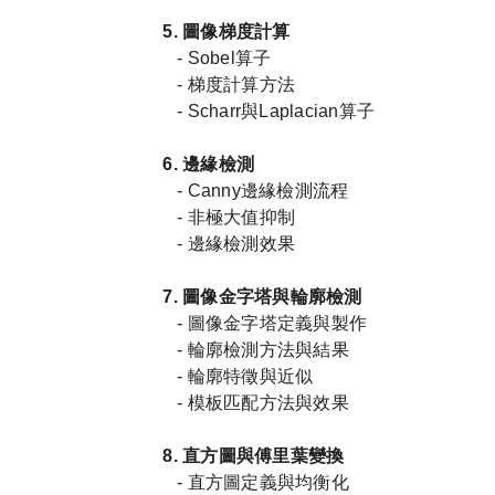
5.
圖像梯度計算
- Sobel
算子
-
梯度計算方法
- Scharr
與
Laplacian
算子
6.
邊緣檢測
- Canny
邊緣檢測流程
-
非極大值抑制
-
邊緣檢測效果
7.
圖像金字塔與輪廓檢測
-
圖像金字塔定義與製作
-
輪廓檢測方法與結果
-
輪廓特徵與近似
-
模板匹配方法與效果
8.
直方圖與傅里葉變換
-
直方圖定義與均衡化