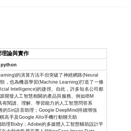
習理論與實作
 python
arning)
的演算方法不但突破了神經網路
(Neural
瓶頸，也為機器學習
(Machine Learning)
打造了一條
ficial Intelligence)
的捷徑。自此，許多知名公司都
源開發人工智慧相關的產品與服務。例如
IBM
具有閱讀、理解、學習能力的人工智慧問答系
善的
Siri
語音助理；
Google DeepMind
持續增強
棋高手及
Google Allo
手機行動聊天助
機助理
Bixby
；
Adobe
的多媒體人工智慧輔助設計平