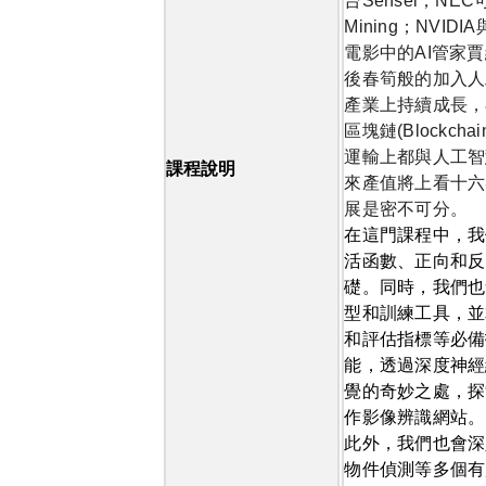
台
Sensei
；
NEC
Mining
；
NVIDIA
電影中的
AI
管家賈
後春筍般的加入人
產業上持續成長，
區塊鏈
(Blockchai
運輸上都與人工智
課程說明
來產值將上看十六
展是密不可分。
在這門課程中，我
活函數、正向和反
礎。同時，我們也
型和訓練工具，並
和評估指標等必備
能，透過深度神經
覺的奇妙之處，探
作影像辨識網站。
此外，我們也會深
物件偵測等多個有