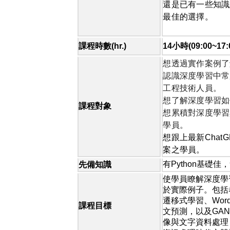
還是已有一些知識
最佳的選擇。
課程時數
(hr.)
14
小時(09:00~
想透過實作案例了
認識深度學習中常
工程技術人員。
想了解深度學習如
課程對象
想累積對深度學習
學員。
想跟上最新
ChatG
案之學員。
有
Python
基礎佳，
先備知識
使學員瞭解深度學
於實際例子。包括
遷移式學習、
Wor
課程目標
文預測，以及
GA
像與文字資料處理