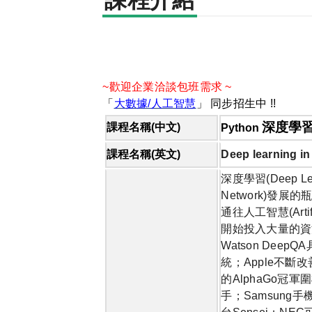
課程介紹
~歡迎企業洽談包班需求 ~
「
大數據/人工智慧
」 同步招生中 !!
深度學
課程名稱
(中
文
)
Python
課程名稱
(
英文
)
Deep learning in
深度學習
(Deep Le
Network)
發展的
通往人工智慧
(Arti
開始投入大量的資
Watson DeepQA
統；
Apple
不斷改
的
AlphaGo
冠軍圍
手；
Samsung
手