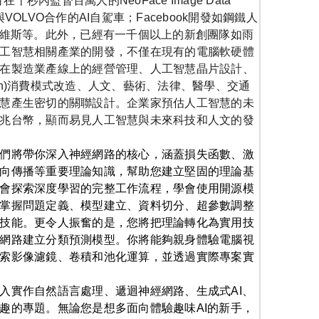
可在十秒內監督百萬人的
NeoFace Image Data
與
VOLVO
合作的
AI
自駕車；
Facebook
開發如鋼鐵人
維斯等。此外，已經有一千個以上的新創團隊如雨
工智慧相關產業的開發，不僅在現有的電腦軟硬體
在製造業產線上的經營管理、人工智慧晶片設計、
n)
消費模式改造、人文、藝術、法律、醫學、交通
慧產生密切的關聯設計。企業家預估人工智慧的未
兆台幣，顯而易見人工智慧與未來科技和人文的發
們將帶你深入神經網路的核心，涵蓋損失函數、激
向傳播等重要理論知識，幫助您建立堅固的理論基
會探索深度學習的完整工作流程，學會使用開源模
掌握問題定義、模型建立、資料切分、超參數調整
技能。更令人振奮的是，您將把理論轉化為實用技
網路建立分類預測模型。你將能夠親身體驗電腦視
索影像濾鏡、卷積和池化運算，並透過實際專案實
入實作自然語言處理、遞迴神經網路、生成式
AI
、
趣的專題。無論您是想多面向體驗趣味
AI
的新手，