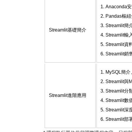
Anaconda
安
Pandas
樞紐
Streamlit
簡
Streamlit
基礎簡介
Streamlit
輸
Streamlit
資
Streamlit
銷
MySQL
簡介
Streamlit
與
M
Streamlit
分
Streamlit
進階應用
Streamlit
數
Streamlit
深
Streamlit
部