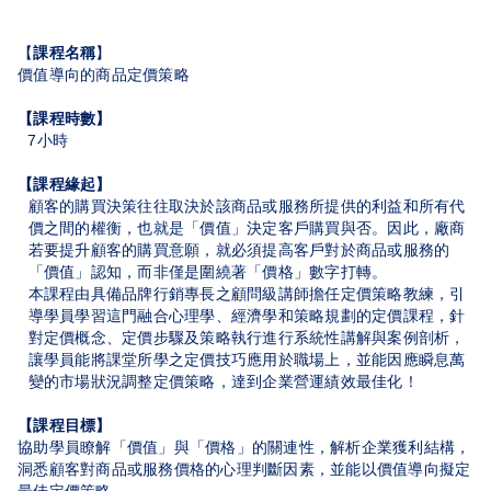
【
課程名稱
】
價值導向的商品定價策略
【課程時數】
7
小時
【課程緣起】
顧客的購買決策往往取決於該商品或服務所提供的利益和所有代
價之間的權衡，也就是「價值」決定客戶購買與否。因此，廠商
若要提升顧客的購買意願，就必須提高客戶對於商品或服務的
「價值」認知，而非僅是圍繞著「價格」數字打轉。
本課程由具備品牌行銷專長之顧問級講師擔任定價策略教練，引
導學員學習這門融合心理學、經濟學和策略規劃的定價課程，針
對定價概念、定價步驟及策略執行進行系統性講解與案例剖析，
讓學員能將課堂所學之定價技巧應用於職場上，並能因應瞬息萬
變的市場狀況調整定價策略，達到企業營運績效最佳化！
【課程目標】
協助學員瞭解「價值」與「價格」的關連性，解析企業獲利結構，
洞悉顧客對商品或服務價格的心理判斷因素，並能以價值導向擬定