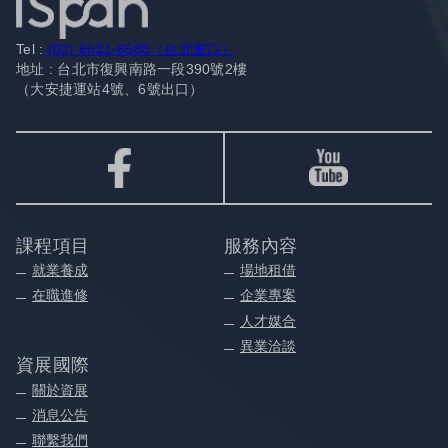
Tel :
(02) 6631-6588（台北窗口）
地址 : 台北市復興南路一段390號2樓
（大安捷運站4號、6號出口）
課程項目
服務內容
就業養成
場地租借
在職進修
企業專案
人才媒合
異業洽談
資展國際
關於資展
消息公告
聯繫我們