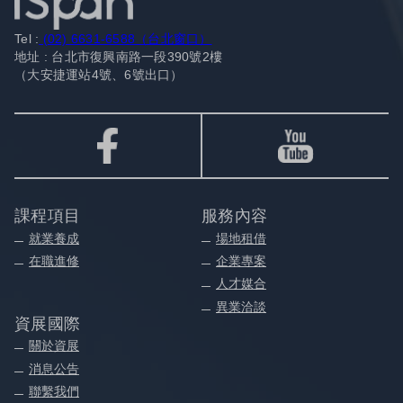
Tel :
(02) 6631-6588（台北窗口）
地址 : 台北市復興南路一段390號2樓
（大安捷運站4號、6號出口）
課程項目
服務內容
就業養成
場地租借
在職進修
企業專案
人才媒合
異業洽談
資展國際
關於資展
消息公告
聯繫我們