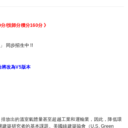
分/技師分積分160分
》
館
」 同步招生中 !!
始將改為V5版本
%，排放出的溫室氣體量甚至超越工業和運輸業，因此，降低環
築研究者的基本課題。美國綠建築協會（U.S. Green