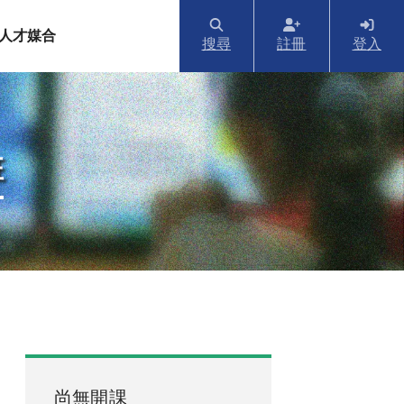
人才媒合
搜尋
註冊
登入
班
尚無開課