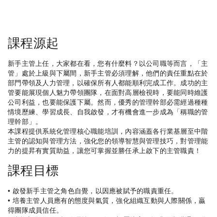
課程源起
新手主管上任，大家都在看，您有什麼料？以公司職等而言，「主
管」處於上級與下屬間，新手主管必須理解，他們的責任重點在於
部門帶領及人力管理，以確保所有人都能順利完成工作。成功的主
管要能展現個人魅力帶領團隊，在面對高層檢視時，要能同時維護
公司利益，也要能保護下屬。然而，優秀的管理幹部必需經過種種
情境歷練、學習成長、自我啟發，才有機會進一步成為「稱職的管
理幹部」。
本課程提供系統化管理核心職能培訓，內容涵蓋各行業基層至中階
主管的認知與管理方法，強化您的領導智慧與管理技巧，對管理能
力的提昇有實質助益，讓您可掌握並勝任承上啟下的主管職責！
課程目標
• 啟發新手主管之角色自覺，以因應被賦予的職責重任。
• 培養主管人員應有的態度與氣質，強化組織互動與人際關係，贏
得團隊成員信任。