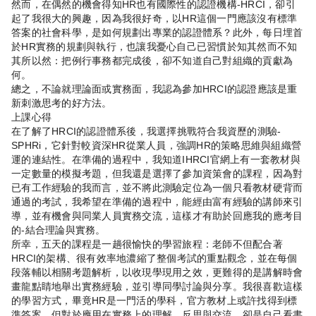
然而，在偶然的機會得知HR也有國際性的認證機構-HRCI，卻引
起了我很大的興趣，因為我很好奇，以HR這個一門應該沒有標準
答案的社會科學，是如何規劃出專業的認證體系？此外，每日埋首
於HR實務的規劃與執行，也讓我憂心自己已習慣於知其然而不知
其所以然：把例行事務都完成後，卻不知道自己對組織的貢獻為
何。
總之，不論就理論面或實務面，我認為參加HRCI的認證應該是重
新刺激思考的好方法。
上課心得
在了解了HRCI的認證體系後，我選擇挑戰符合我資歷的測驗-
SPHRi，它針對較資深HR從業人員，強調HR的策略思維與組織營
運的連結性。在準備的過程中，我知道I​HRCI官網上有一套教材與
一定數量的模擬考題，但我還是選擇了參加資策會的課程，因為對
已有工作經驗的我而言，並不將此測驗定位為一個只看教材硬背而
通過的考試，我希望在準備的過程中，能經由富有經驗的講師來引
導，並有機會與同業人員實務交流，這樣才有助於回應我的應考目
的-結合理論與實務。
所幸，五天的課程是一趟很愉快的學習旅程：老師不但配合著
HRCI的架構、很有效率地濃縮了整個考試的重點觀念，並在每個
段落輔以相關考題解析，以收現學現用之效，更難得的是講解時會
畫龍點睛地舉出實務經驗，並引導同學討論與分享。我很喜歡這樣
的學習方式，畢竟HR是一門活的學科，官方教材上或許找得到標
準答案，但對於應用在實務上的理解、反思與交流，卻是自己看書