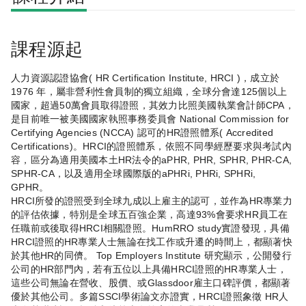
課程源起
人力資源認證協會( HR Certification Institute, HRCI )，成立於
1976 年，屬非營利性會員制的獨立組織，全球分會達125個以上
國家，超過50萬會員取得證照，其效力比照美國執業會計師CPA，
是目前唯一被美國國家執照事務委員會 National Commission for
Certifying Agencies (NCCA) 認可的HR證照體系( Accredited
Certifications)。HRCI的證照體系，依照不同學經歷要求與考試內
容，區分為適用美國本土HR法令的aPHR, PHR, SPHR, PHR-CA,
SPHR-CA，以及適用全球國際版的aPHRi, PHRi, SPHRi,
GPHR。
HRCI所發的證照受到全球九成以上雇主的認可，並作為HR專業力
的評估依據，特別是全球五百強企業，高達93%會要求HR員工在
任職前或後取得HRCI相關證照。HumRRO study實證發現，具備
HRCI證照的HR專業人士無論在找工作或升遷的時間上，都顯著快
於其他HR的同儕。 Top Employers Institute 研究顯示，公開發行
公司的HR部門內，若有五位以上具備HRCI證照的HR專業人士，
這些公司無論在營收、股價、或Glassdoor雇主口碑評價，都顯著
優於其他公司。多篇SSCI學術論文亦證實，HRCI證照象徵 HR人