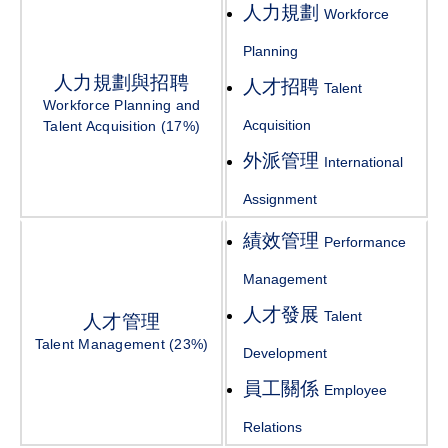
人力規劃
Workforce
Planning
人力規劃與招聘
人才招聘
Talent
Workforce Planning and
Acquisition
Talent Acquisition (17%)
外派管理
International
Assignment
績效管理
Performance
Management
人才發展
Talent
人才管理
Talent Management (23%)
Development
員工關係
Employee
Relations