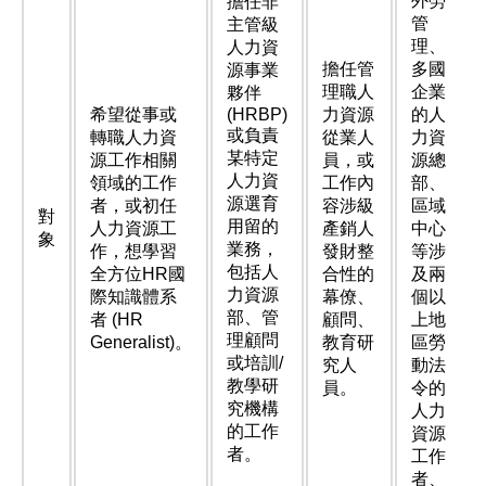
外勞
擔任非
管
主管級
理、
人力資
擔任管
多國
源事業
理職人
企業
夥伴
希望從事或
(HRBP)
力資源
的人
或負責
轉職人力資
從業人
力資
某特定
源工作相關
員，或
源總
人力資
領域的工作
工作內
部、
源選育
者，或初任
容涉級
區域
對
用留的
人力資源工
產銷人
中心
象
業務，
作，想學習
發財整
等涉
包括人
全方位HR國
合性的
及兩
力資源
際知識體系
幕僚、
個以
部、管
者 (HR
顧問、
上地
理顧問
Generalist)。
教育研
區勞
或培訓/
究人
動法
教學研
員。
令的
究機構
人力
的工作
資源
者。
工作
者、