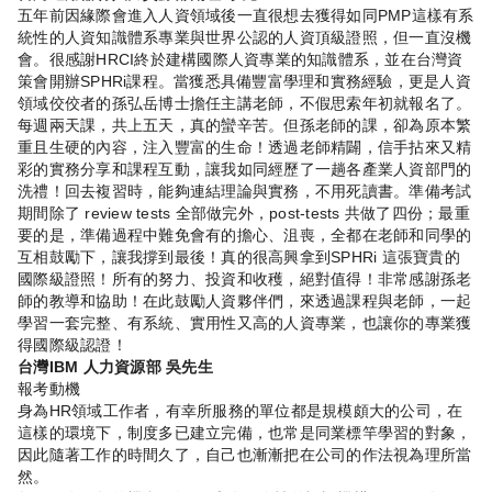
五年前因緣際會進入人資領域後一直很想去獲得如同PMP這樣有系
統性的人資知識體系專業與世界公認的人資頂級證照，但一直沒機
會。很感謝HRCI終於建構國際人資專業的知識體系，並在台灣資
策會開辦SPHRi課程。當獲悉具備豐富學理和實務經驗，更是人資
領域佼佼者的孫弘岳博士擔任主講老師，不假思索年初就報名了。
每週兩天課，共上五天，真的蠻辛苦。但孫老師的課，卻為原本繁
重且生硬的內容，注入豐富的生命！透過老師精闢，信手拈來又精
彩的實務分享和課程互動，讓我如同經歷了一趟各產業人資部門的
洗禮！回去複習時，能夠連結理論與實務，不用死讀書。準備考試
期間除了 review tests 全部做完外，post-tests 共做了四份；最重
要的是，準備過程中難免會有的擔心、沮喪，全都在老師和同學的
互相鼓勵下，讓我撐到最後！真的很高興拿到SPHRi 這張寶貴的
國際級證照！所有的努力、投資和收穫，絕對值得！非常感謝孫老
師的教導和協助！在此鼓勵人資夥伴們，來透過課程與老師，一起
學習一套完整、有系統、實用性又高的人資專業，也讓你的專業獲
得國際級認證！
台灣IBM 人力資源部 ​吳先生
報考動機
身為HR領域工作者，有幸所服務的單位都是規模頗大的公司，在
這樣的環境下，制度多已建立完備，也常是同業標竿學習的對象，
因此隨著工作的時間久了，自己也漸漸把在公司的作法視為理所當
然。