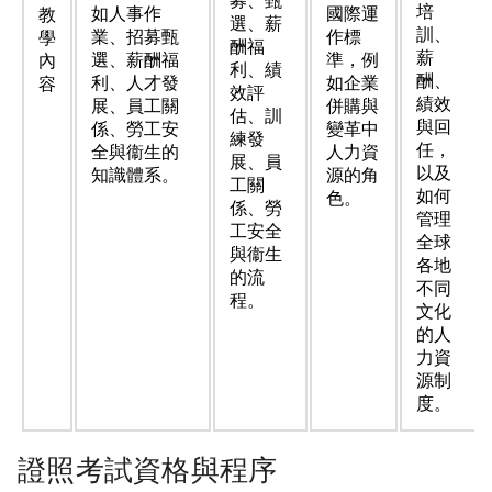
募、甄
培
如人事作
國際運
教
選、薪
訓、
業、招募甄
作標
學
酬福
薪
選、薪酬福
準，例
內
利、績
酬、
利、人才發
如企業
容
效評
績效
展、員工關
併購與
估、訓
與回
係、勞工安
變革中
練發
任，
全與衞生的
人力資
展、員
以及
知識體系。
源的角
工關
如何
色。
係、勞
管理
工安全
全球
與衞生
各地
的流
不同
程。
文化
的人
力資
源制
度。
證照考試資格與程序