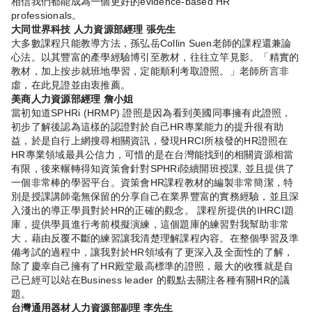
相信我們都能成為一個更好的evidence-based HR
professionals。
大同世界科技 人力資源部經理 張先生
大多數課程只能教導方法，孫弘岳Collin Suen老師的課程還兼論
心法。以其豐富的產學經驗博引至教材，往往立竿見影。「精實的
教材，加上按步就班地學習，定能順利考取證照。」老師所言非
虛，在此見證並由衷推薦。
美商人力資源部經理 詹小姐
當初知道SPHRi (HRMP) 證照是因為看到美國同事擁有此證照，
初步了解後認為這樣的認證對於自己HR專業能力的提升很有助
益，於是自行上網搜尋相關資訊，發現HRCI所核發的HR證照在
HR專業領域最具公信力，可惜的是在台灣能找到的相關資源相當
有限，後來輾轉得知資策會針對SPHRi陸續開班授課, 並且提供了
一個非常棒的學習平台。資策會HR課程教材的編製非常簡潔，特
別是授課講師毫無保留的分享自己在業界豐富的實務經驗，並且深
入淺出的導正學員對於HR的正確的觀念。 課程所提供的IHRCI題
庫，提供學員進行考前模擬演練，這個題庫的練習對我幫助非常
大，藉由反覆不斷的練習讓我清楚理解課程內容。在整個學習及準
備考試的過程中，讓我對於HR領域有了更深入及全面性的了解，
除了慶幸自己擁有了HR殿堂最高標準的證照，最大的收獲就是自
己已經可以站在Business leader 的觀點去關注各種有關HR的議
題。
台灣通用器材人力資源部副理 李先生