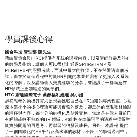
學員課後心得
國合科技 管理部 陳先生
藉由資策會與IHRCI提供有系統的課程內容，以及講師詳盡及熱心
的教學及指點，讓個人可以很順利通過SPHRi/HRMP 及
PHRi/HRBP的證照考試，而其中最大的收獲，不在於通過這個考
試，而在於這個過程中對於HR相關的專業知識有了更深入及系統
化的瞭解，以及講師個人寶貴經驗的分享，並認識了一群願意在
HR領域上更加精進的同學們。
HTC 宏達國際電子 薪酬福利經理 吳小姐
起初報考的動機其實只是想要挑戰自己在HR知識的專業程度, 心裡
原本還小小的擔心理論可能與實務的落差，卻意外的發現教材編製
的順序與內容，都十分的結構化及貼近實務，無論是在個人目前已
有經驗或較不熟稔的HR 領域，都能夠在準備證照的過程中獲得對
於實務問題的再思考，再學習的啓發及成長。另外，本課程 提供
了一個國際化的HR平台及高水準的教材，不停止的學習過程中，