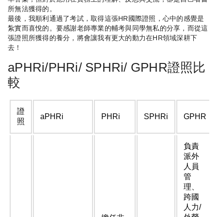
所無法獲得的。
最後，我順利通過了考試，取得這張HR國際證照，心中的感覺是
紮實而喜悅的。要感謝老師專業的輔考與同學無私的分享，而從這
張證照所獲得的養分，將會讓我有更大的動力在HR領域深耕下
去！
aPHRi/PHRi/ SPHRi/ GPHR證照比
較
證
aPHRi
PHRi
SPHRi
GPHR
照
負責
派外
人員
管
理、
跨國
人力/