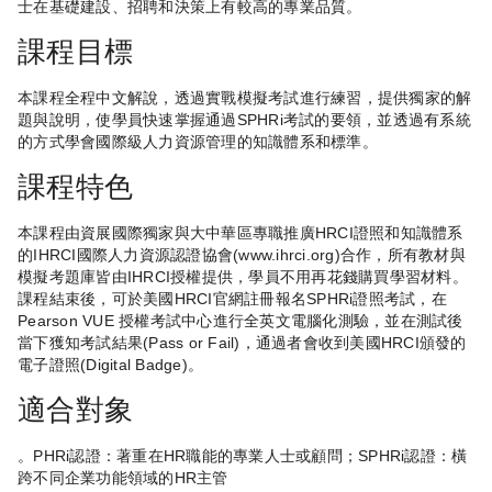
士在基礎建設、招聘和決策上有較高的專業品質。
課程目標
本課程全程中文解說，透過實戰模擬考試進行練習，提供獨家的解
題與說明，使學員快速掌握通過SPHRi考試的要領，並透過有系統
的方式學會國際級人力資源管理的知識體系和標準。
課程特色
本課程由資展國際獨家與大中華區專職推廣HRCI證照和知識體系
的IHRCI國際人力資源認證協會(www.ihrci.org)合作，所有教材與
模擬考題庫皆由IHRCI授權提供，學員不用再花錢購買學習材料。
課程結束後，可於美國HRCI官網註冊報名SPHRi證照考試，在
Pearson VUE 授權考試中心進行全英文電腦化測驗，並在測試後
當下獲知考試結果(Pass or Fail)，通過者會收到美國HRCI頒發的
電子證照(Digital Badge)。
適合對象
。PHRi認證：著重在HR職能的專業人士或顧問；SPHRi認證：橫
跨不同企業功能領域的HR主管