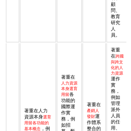
顧
問、
教育
研究
人
員。
著重
在
跨國
與跨文
化的人
力資源
著重在
運作
人力資源
實
本身選育
務，
各
用留
例如
功能的
管理
著重在
國際運
派外
著重在人力
產銷人
作實
人員
運
發財
資源本身
選育
務，例
的任
作體系
用留各功能的
如招
用、
，例
整合的
基本概念