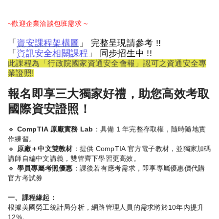
~歡迎企業洽談包班需求 ~
「
資安課程架構圖
」 完整呈現請參考 !!
「
資訊安全相關課程
」 同步招生中 !!
此課程為「行政院國家資通安全會報」認可之資通安全專
業證照!
報名即享三大獨家好禮，助您高效考取
國際資安證照！
🔹
CompTIA 原廠實務 Lab
：具備 1 年完整存取權，隨時隨地實
作練習。
🔹
原廠＋中文雙教材
：提供 CompTIA 官方電子教材，並獨家加碼
講師自編中文講義，雙管齊下學習更高效。
🔹
學員專屬考照優惠
：課後若有應考需求，即享專屬優惠價代購
官方考試券
一、課程緣起：
根據美國勞工統計局分析，網路管理人員的需求將於10年內提升
12%。