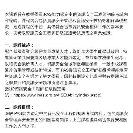
iPAS
本課程旨在教授學員
能力鑑定中的資訊安全工程師初級考試內
容範疇。課程內容包括資訊安全管理和資訊安全技術等相關基礎知
識，透過課程的學習，具備符合從事資訊安全相關工作的基本要
求，與考取資訊安全工程師初級認證考試所需之專業知識。
一、課程緣起：
配合我國產業升級需大量專業人才，為促進大學生能學以致用，特
邀集企業共同規劃各項專業人才能力鑑定，並鼓勵在校學生報考，
以培養企業所需人才。資訊安全領域涉獵範圍極廣，一般學校課程
iPAS
通常偏重管理或技術領域。而
資訊安全工程師初級希望能培育
對資訊安全有通才了解之學員，因此特別設立此課程對有意願考試
之學員介紹資訊安全領域所應注意事項。
(
關於資訊安全工程師初級鑑定考
https://www.ipas.org.tw/ISE/AbilityIndex.aspx)
試：
二、課程目標：
iPAS
瞭解
能力鑑定中的資訊安全工程師初級考試內容，包含資訊安
全管理與安全技術的相關基礎知識，上完課程後具備從事資安相關
工作的入門水準。