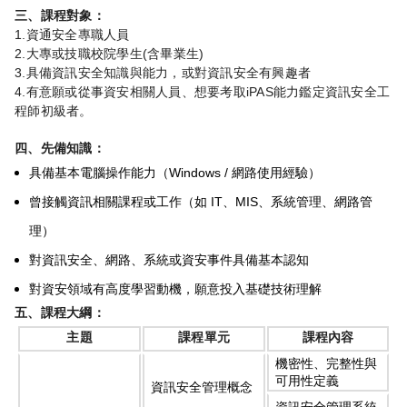
三、課程對象：
1.
資通安全專職人員
2.
(
)
大專或技職校院學生
含畢業生
3.
具備資訊安全知識與能力，或對資訊安全有興趣者
4.
iPAS
有意願或從事資安相關人員、想要考取
能力鑑定資訊安全工
程師初級者。
四、先備知識：
Windows /
具備基本電腦操作能力（
網路使用經驗）
IT
MIS
曾接觸資訊相關課程或工作（如
、
、系統管理、網路管
理）
對資訊安全、網路、系統或資安事件具備基本認知
對資安領域有高度學習動機，願意投入基礎技術理解
五、課程大綱：
主題
課程單元
課程內容
機密性、完整性與
可用性定義
資訊安全管理概念