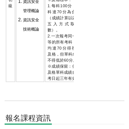
資訊安全
考
1.
100
級
每科
分，該
科
管理概論
70
科達
分為合格
皆
（成績計算以四捨
資訊安全
達
五入方式取整
及
技術概論
數）。
格
2.
一次報考同一級
標
等的所有考科，平
準
70
均達
分得視為
及格，但單科成績
60
不得低於
分。
※成績保留：保留
及格單科成績自應
考日起三年有效。
報名課程資訊