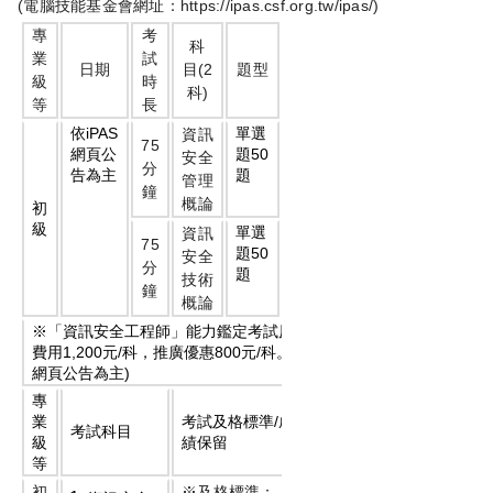
(
https://ipas.csf.org.tw/ipas/)
電腦技能基金會網址：
專
考
鑑
科
業
試
定
考
(2
日期
目
題型
級
時
方
區
)
科
等
長
式
iPAS
依
單選
電
台
資訊
75
50
網頁公
題
腦
北
安全
分
告為主
題
測
台
管理
鐘
驗
中
概論
初
高
級
單選
資訊
雄
75
50
題
安全
分
題
技術
鐘
概論
※「資訊安全工程師」能力鑑定考試原價考試
1,200
/
800
/
(
iPAS
費用
元
科，推廣優惠
元
科。
以
)
網頁公告為主
專
授
/
業
考試及格標準
成
證
考試科目
級
績保留
資
等
格
2
初
※及格標準：