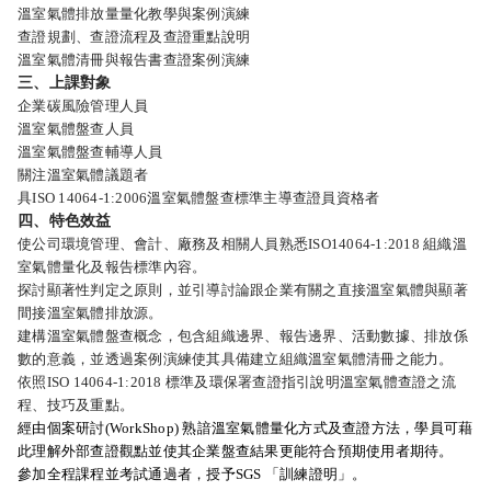
溫室氣體排放量量化教學與案例演練
查證規劃、查證流程及查證重點說明
溫室氣體清冊與報告書查證案例演練
三、上課對象
企業碳風險管理人員
溫室氣體盤查人員
溫室氣體盤查輔導人員
關注溫室氣體議題者
具ISO 14064-1:2006溫室氣體盤查標準主導查證員資格者
四、特色效益
使公司環境管理、會計、廠務及相關人員熟悉ISO14064-1:2018 組織溫
室氣體量化及報告標準內容。
探討顯著性判定之原則，並引導討論跟企業有關之直接溫室氣體與顯著
間接溫室氣體排放源。
建構溫室氣體盤查概念，包含組織邊界、報告邊界、活動數據、排放係
數的意義，並透過案例演練使其具備建立組織溫室氣體清冊之能力。
依照ISO 14064-1:2018 標準及環保署查證指引說明溫室氣體查證之流
程、技巧及重點。
經由個案研討(WorkShop) 熟諳溫室氣體量化方式及查證方法，學員可藉
此理解外部查證觀點並使其企業盤查結果更能符合預期使用者期待。
參加全程課程並考試通過者，授予SGS 「訓練證明」。