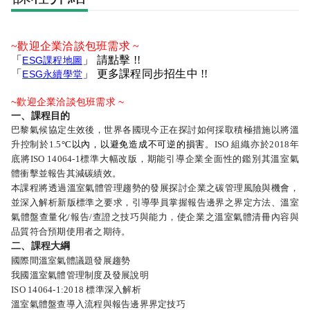
~歡迎企業洽談包班需求 ~
「
」 請點擊 !!
ESG課程地圖
「
」 更多課程同步招生中 !!
ESG永續學堂
~歡迎企業洽談包班需求 ~
一、課程目的
巴黎氣候協定生效後，世界各國現今正在探討如何採取積極措施以將溫
升控制於1.5
°C以內，以避免造成不可逆的損害
。ISO 組織亦於2018年
底將ISO 14064-1標準大幅改版，期能引導企業全面性的鑑別其溫室氣
體衝擊並報告其減碳績效。
本課程將透過溫室氣體管理趨勢的發展探討企業之碳管理風險與機會，
並深入解析新版標準之要求，引導學員掌握報告邊界之界定方法、溫室
氣體盤查量化/報告/查證之技巧與能力，使企業之溫室氣體清冊內容與
品質符合預期使用者之期待。
二、課程大綱
國際間溫室氣體議題發展趨勢
我國溫室氣體管理制度及發展說明
ISO 14064-1:2018 標準深入解析
溫室氣體盤查導入流程與報告邊界界定技巧