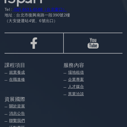
Tel :
(02) 6631-6588（台北窗口）
地址 : 台北市復興南路一段390號2樓
（大安捷運站4號、6號出口）
課程項目
服務內容
就業養成
場地租借
在職進修
企業專案
人才媒合
異業洽談
資展國際
關於資展
消息公告
聯繫我們