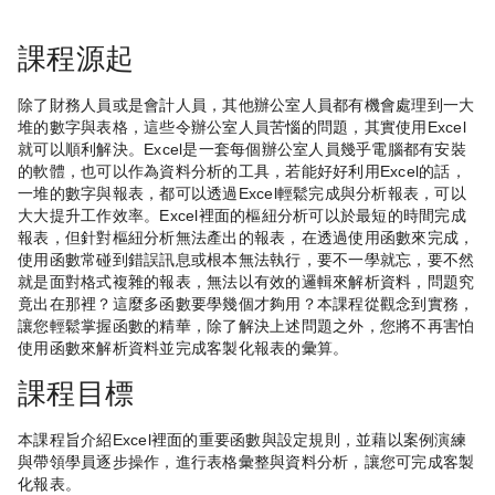
課程源起
除了財務人員或是會計人員，其他辦公室人員都有機會處理到一大
堆的數字與表格，這些令辦公室人員苦惱的問題，其實使用Excel
就可以順利解決。Excel是一套每個辦公室人員幾乎電腦都有安裝
的軟體，也可以作為資料分析的工具，若能好好利用Excel的話，
一堆的數字與報表，都可以透過Excel輕鬆完成與分析報表，可以
大大提升工作效率。Excel裡面的樞紐分析可以於最短的時間完成
報表，但針對樞紐分析無法產出的報表，在透過使用函數來完成，
使用函數常碰到錯誤訊息或根本無法執行，要不一學就忘，要不然
就是面對格式複雜的報表，無法以有效的邏輯來解析資料，問題究
竟出在那裡？這麼多函數要學幾個才夠用？本課程從觀念到實務，
讓您輕鬆掌握函數的精華，除了解決上述問題之外，您將不再害怕
使用函數來解析資料並完成客製化報表的彙算。
課程目標
本課程旨介紹Excel裡面的重要函數與設定規則，並藉以案例演練
與帶領學員逐步操作，進行表格彙整與資料分析，讓您可完成客製
化報表。