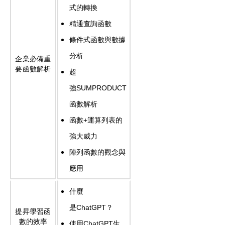
式的轉換
精通查詢函數
條件式函數與數據
分析
企業必備重
要函數解析
超
強
SUMPRODUCT
函數解析
函數
+
運算列表的
強大威力
陣列函數的觀念與
應用
什麼
是
ChatGPT
？
提昇學習函
數的效率
使用
ChatGPT
生