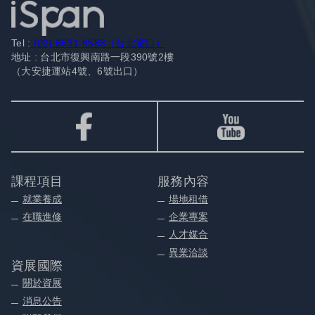
Tel :
(02) 6631-6588（台北窗口）
地址 : 台北市復興南路一段390號2樓
（大安捷運站4號、6號出口）
課程項目
服務內容
就業養成
場地租借
在職進修
企業專案
人才媒合
異業洽談
資展國際
關於資展
消息公告