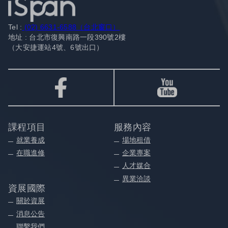
Tel :
(02) 6631-6588（台北窗口）
地址 : 台北市復興南路一段390號2樓
（大安捷運站4號、6號出口）
課程項目
服務內容
就業養成
場地租借
在職進修
企業專案
人才媒合
異業洽談
資展國際
關於資展
消息公告
聯繫我們