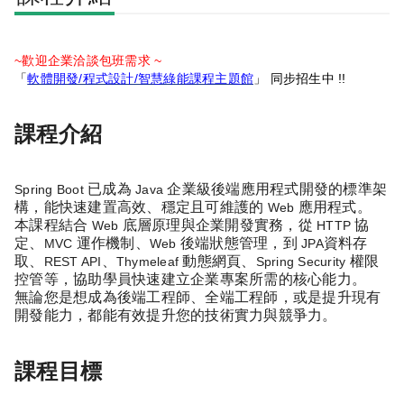
~歡迎企業洽談包班需求 ~
「
軟體開發/程式設計/智慧綠能課程主題館
」 同步招生中 !!
課程介紹
已成為
企業級後端應用程式開發的標準架
Spring Boot
Java
構，能快速建置高效、穩定且可維護的
應用程式。
Web
本課程結合
底層原理與企業開發實務，從
協
Web
HTTP
定、
運作機制、
後端狀態管理，到
資料存
MVC
Web
JPA
取、
、
動態網頁、
權限
REST API
Thymeleaf
Spring Security
控管等，協助學員快速建立企業專案所需的核心能力。
無論您是想成為後端工程師、全端工程師，或是提升現有
開發能力，都能有效提升您的技術實力與競爭力。
課程目標