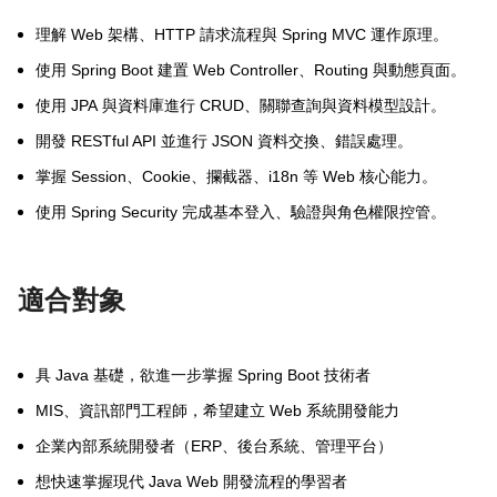
Web
HTTP
Spring MVC
理解
架構、
請求流程與
運作原理。
Spring Boot
Web Controller
Routing
使用
建置
、
與動態頁面。
JPA
CRUD
使用
與資料庫進行
、關聯查詢與資料模型設計。
RESTful API
JSON
開發
並進行
資料交換、錯誤處理。
Session
Cookie
i18n
Web
掌握
、
、攔截器、
等
核心能力。
Spring Security
使用
完成基本登入、驗證與角色權限控管。
適合對象
Java
Spring Boot
具
基礎，欲進一步掌握
技術者
MIS
Web
、資訊部門工程師，希望建立
系統開發能力
ERP
企業內部系統開發者（
、後台系統、管理平台）
Java Web
想快速掌握現代
開發流程的學習者