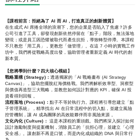
【課程前言：拒絕為了
AI
而
AI
，打造真正的創新體質】
在生成式
AI
席捲全球的浪潮下，您的企業是否陷入了焦慮？許多
公司引進了工具，卻發現創新依然停留在「點子」階段，無法落地
變現；或是員工因恐懼被取代而產生抗拒，導致轉型停滯。本課程
不只教您「用工具」，更教您「做管理」。在這
7
小時的實戰工作
坊中，我們將從戰略高度出發，協助管理者重新定義
AI
時代的創
新本質。
【您將學到什麼？四大核心模組】
戰略重構
(Strategy)
：
透過獨家的「
AI
戰略畫布
(AI Strategy
Canvas)
」，協助您擺脫紅海價格戰。我們將解析效率型、洞察型
與價值再造型三大戰略，並教您如何設計對應的
KPI
，確保
AI
投
資看得到回報 。
流程落地
(Process)
：
點子不等於執行力。課程將引導您建立「點
子管理系統」，精準找出
AI
在日常流程中的切入點，並建立風險
控管機制，讓
AI
成為團隊的高效能夥伴而非風險來源 。
文化內化
(Culture)
：
這是本課程的重頭戲。我們將深入探討如何
設計激勵制度與提案機制，消除員工的「抗拒心理」並建立「心理
安全感」。讓創新不再是口號，而是內化成組織的
DNA
與日常行
為 。