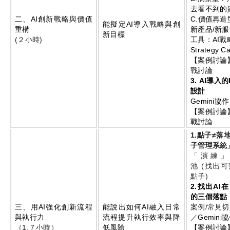
去看不到的
二、
AI
創新戰略與價值
C.
價值再造
能擬定
AI
導入戰略與創
重構
新產品
/
新服
新目標
(
２小時
)
工具：
AI
戰
Strategy C
【案例討論
戰討論
3.
AI
導入的
設計
Gemini
協作
【案例討論
戰討論
1.
點子≠落
子管理系統
「演練
池
(
找出可
點子
)
2.
找出
AI
在
的三個落點
三、
用
AI
強化創新流程
能說出如何
AI
融入日常
案例
/
常見切
與執行力
流程提升執行效率與降
／
Gemini
協
（
1.
７小時）
低風險
【案例討論