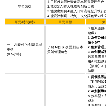
1.
了解
AI
如何改變創新本質與管理角色
學習效益
2.
能擬定
AI
導入戰略與創新目標
3.
能說出如何
AI
融入日常流程提升執行
4.
能設計制度、機制、文化讓創新內生
單元
/
時間
(
時
)
單元目標
大
0.
破冰遊戲
(
遊戲
)
1.
為何公司
做不好
?
一、
AI
時代的創新思維
了解
AI
如何改變創新本
2.
創新管理
重構
質與管理角色
3.AI
創新成
(0.5
小時
)
透過量表量
用
AI
推動創
【演練】
AI
診斷
1.
從價格戰
【案例討論
戰泥，沼該
2.AI
創新戰
A.
效率型：
成本
B.
洞察型：