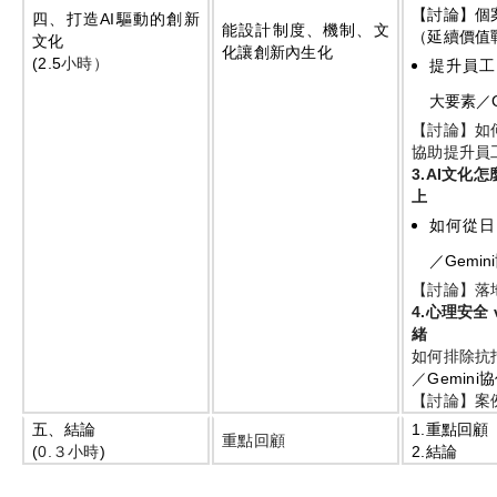
【討論】個
四、打造
AI
驅動的創新
能設計制度、機制、文
（延續價值
文化
化讓創新內生化
(2.5
小時）
提升員工
大要素／
【討論】如
協助提升員
3.AI
文化怎
上
如何從日
／
Gemini
【討論】落
4.
心理安全
緒
如何排除抗
／
Gemini
協
【討論】案
五、結論
1.
重點回顧
重點回顧
(
0.
３小時
)
2.
結論