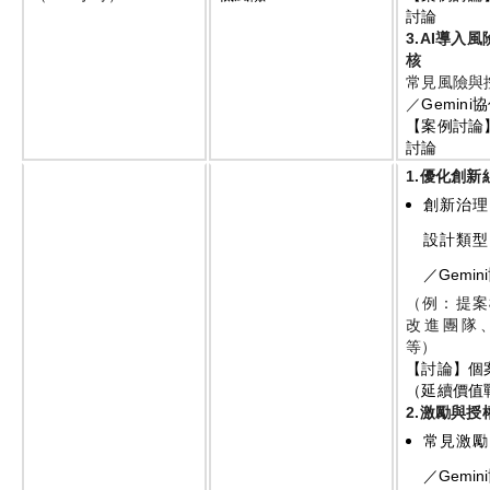
討論
3.AI
導入風
核
常見風險與
／
Gemini
協
【案例討論
討論
1.
優化創新
創新治理
設計類型
／
Gemini
（例：提案
改進團隊
等）
【討論】個
（延續價值
2.
激勵與授
常見激勵
／
Gemini