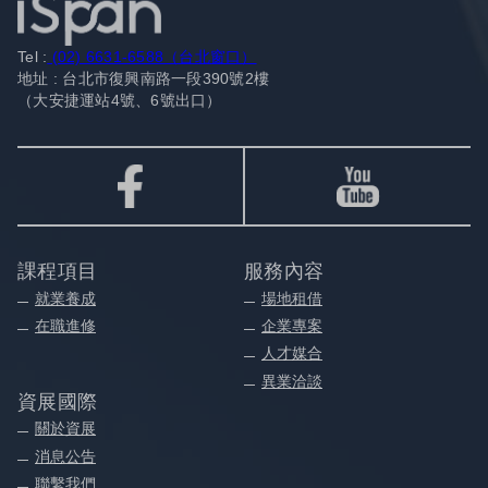
Tel :
(02) 6631-6588（台北窗口）
地址 : 台北市復興南路一段390號2樓
（大安捷運站4號、6號出口）
課程項目
服務內容
就業養成
場地租借
在職進修
企業專案
人才媒合
異業洽談
資展國際
關於資展
消息公告
聯繫我們