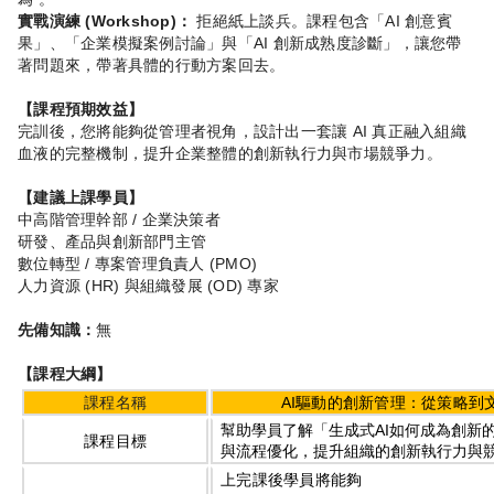
實戰演練
(Workshop)
：
拒絕紙上談兵。課程包含「
AI
創意賓
果」、「企業模擬案例討論」與「
AI
創新成熟度診斷」，讓您帶
著問題來，帶著具體的行動方案回去。
【課程預期效益】
完訓後，您將能夠從管理者視角，設計出一套讓
AI
真正融入組織
血液的完整機制，提升企業整體的創新執行力與市場競爭力。
【建議上課學員】
中高階管理幹部
/
企業決策者
研發、產品與創新部門主管
數位轉型
/
專案管理負責人
(PMO)
人力資源
(HR)
與組織發展
(OD)
專家
先備知識：
無
【課程大綱】
課程名稱
AI
驅動的創新管理：從策略到
幫助學員了解「生成式
AI
如何成為創新
課程目標
與流程優化，提升組織的創新執行力與
上完課後學員將能夠