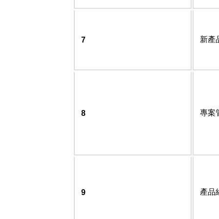
新產
7
專案
8
產品
9