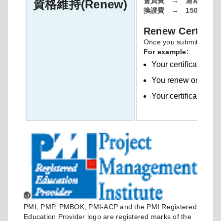
會員費 → 過期後不再
資格維持(Renew)
換證費 → 150元美金
Renew Certifica
Once you submit payment
For example:
Your certification r
You renew on 1 Mar
Your certification r
PMI, PMP, PMBOK, PMI-ACP and the PMI Registered
Education Provider logo are registered marks of the