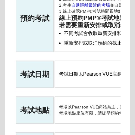
2.考生
自選距離最近的考場
並自選
考試
3.線上確認PMP®考試時間跟地點。
預約考試
線上預約PMP®考試地點與時間，
若需要重新安排或取消考試，須
不同考試會收取重新安排和/或
重新安排或取消預約的截止日期
考試日期
考試日期以Pearson VUE官網(
www.
考場以Pearson VUE網站為主，請
考試地點
考場地點座位有限，請提早預約考場。