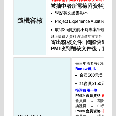
被抽中者所需檢附資料如下
學歷英文證書影本
隨機審核
Project Experience Audit R
取得35個接觸小時專案管理課程
以上提供之資料必須是英文文件，或以中文
寄出稽核文件: 國際快遞寄出
PMI收到稽核文件後，預計
每三年需要有60個PD
Renew費用:
會員$60元美金。
非會員$150元美金
換證費用一覽
PMI® 會員資格
會員(一年
會員費 → 期限內有效
換證費 → 60元美金
PMI® 會員資格
非會員(超