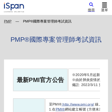
搜尋
選單
PMP
—
PMP®國際專案管理師考試資訊
PMP®國際專案管理師考試資訊
※2020年5月起新增
遠端
最新PMI官方公告
※由於肺炎疫情的影響，
備註: 2022/3/11 更新。
至PMI®
http://www.pmi.org/
線上報名：
1.在
PMI®
網站建立帳號 (方便未來登入