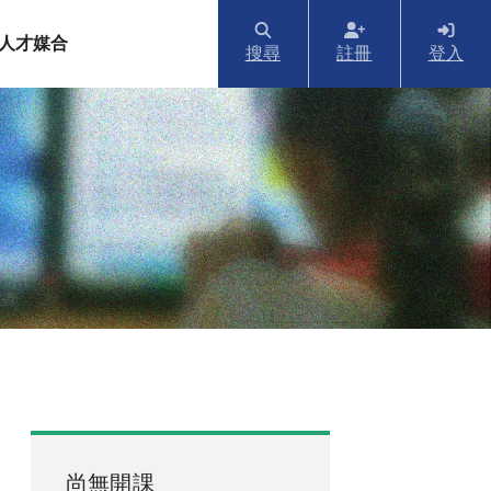
人才媒合
搜尋
註冊
登入
尚無開課