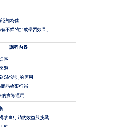
銷認知為佳。
擁有不錯的加成學習效果。
課程內容
誤區
來源
到
SM
法則的應用
S
商品故事行銷
法的實際運用
析
構故事行銷的效益與挑戰
四欲