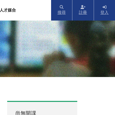
人才媒合
搜尋
註冊
登入
尚無開課