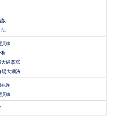
階版
方法
與演練
分析
場大綱摹寫
分場大綱法
例觀摩
與演練
析