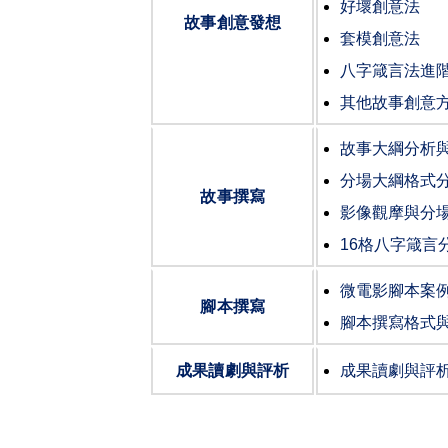
好壞創意法
故事創意發想
套模創意法
八字箴言法進
其他故事創意
故事大綱分析
分場大綱格式
故事撰寫
影像觀摩與分
16
格八字箴言
微電影腳本案
腳本撰寫
腳本撰寫格式
成果讀劇與評析
成果讀劇與評