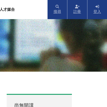
人才媒合
搜尋
註冊
登入
尚無開課