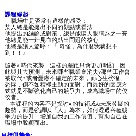
課程緣起
:
職場中是否常有這樣的感受：
某人總是能提出不同的觀點或看法
他提出的結論或對策，總是能讓人眼睛為之一亮
他總是能一針見血的點出問題的核心
他總是讓人驚呼：『 奇怪，為什麼我就想不
到！！』
……
隨著
時代來襲，這樣的差距只會更加明顯。因
AI
此與其去預測，未來哪些職業會消失
那些工作會
?
被取代
或者憂慮不確定的未來，而心生徬徨、
?
恐懼，倒不如積極主動的面對，而最好的因應方
式就是不斷強化自己的競爭力，成為職場中的佼
佼者。
本課程的內容不是探討
的技術或
未來發展的
AI
AI
趨勢，而是強調以『人』為本，如何透過各種競
爭力的提升，增加自我的工作價值，幫助自己在
職場中脫穎而出。
目標與特色: