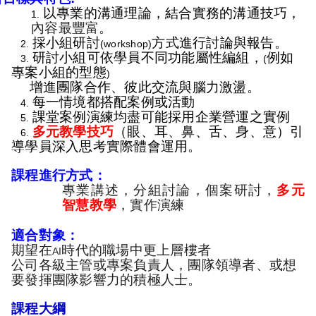
以專業的溝通理論，結合實務的溝通技巧，
1.
內容最豐富。
採小組研討
方式進行討論與報告。
2.
(workshop)
研討小組可依學員不同功能屬性編組，
例如
3.
(
專案小組的型態
)
增進團隊合作、彼此交流與腦力激盪。
每一情境都搭配案例或活動
4.
課堂案例演練均盡可能採用企業營運之實例
5.
多元教學技巧
（眼、耳、鼻、舌、身、意）引
6.
導學員深入思考實際體會運用。
課程進行方式：
專業講述，分組討論，個案研討，
多元
智慧教學
，實作演練
適合對象：
期望在
時代的職場中更上層樓者
AI
公司各級主管或專案負責人，團隊領導者、或想
要發揮團隊影響力的積極人士。
課程大綱