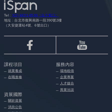
Tel :
(02) 6631-6588（台北窗口）
地址 : 台北市復興南路一段390號2樓
（大安捷運站4號、6號出口）
課程項目
服務內容
就業養成
場地租借
在職進修
企業專案
人才媒合
異業洽談
資展國際
關於資展
消息公告