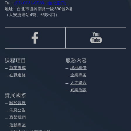
Tel :
(02) 6631-6588（台北窗口）
地址 : 台北市復興南路一段390號2樓
（大安捷運站4號、6號出口）
課程項目
服務內容
就業養成
場地租借
在職進修
企業專案
人才媒合
異業洽談
資展國際
關於資展
消息公告
聯繫我們
活動專區