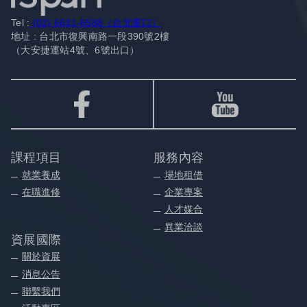
Tel :
(02) 6631-6588（台北窗口）
地址 : 台北市復興南路一段390號2樓
（大安捷運站4號、6號出口）
課程項目
服務內容
就業養成
場地租借
在職進修
企業專案
人才媒合
異業洽談
資展國際
關於資展
消息公告
聯繫我們