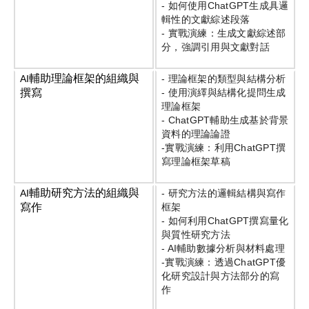
-
如何使用
ChatGPT
生成具邏
輯性的文獻綜述段落
-
實戰演練：生成文獻綜述部
分，強調引用與文獻對話
輔助理論框架的組織與
AI
-
理論框架的類型與結構分析
撰寫
-
使用演繹與結構化提問生成
理論框架
- ChatGPT
輔助生成基於背景
資料的理論論證
-
實戰演練：利用
ChatGPT
撰
寫理論框架草稿
輔助研究方法的組織與
AI
-
研究方法的邏輯結構與寫作
寫作
框架
-
如何利用
ChatGPT
撰寫量化
與質性研究方法
- AI
輔助數據分析與材料處理
-
實戰演練：透過
ChatGPT
優
化研究設計與方法部分的寫
作