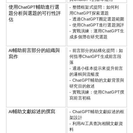
使用
輔助進行選
ChatGPT
-
整體框架式提問：如何利
題分析與選題的可行性評
用
ChatGPT
探索選題
-
透過
ChatGPT
圈定選題範圍
估
-
使用
ChatGPT
進行選題測評
-
實戰演練：運用
ChatGPT
生
成多個潛在研究選題
輔助前言部分的組織與
AI
-
前言部分的結構化提問：如
寫作
何指導
ChatGPT
生成前言段
落
-
通過小樣本提示來提升前言
的邏輯與流暢度
- ChatGPT
輔助的文獻背景與
研究目的敘述
-
實戰演練：使用
ChatGPT
撰
寫前言初稿
輔助文獻綜述的撰寫
AI
- ChatGPT
輔助文獻綜述的框
架設計
-
利用
AI
工具查詢相關文獻資
料