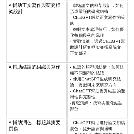
輔助正文寫作與研究框
AI
-
學術論文的框架設計：如何
架設計
形成嚴謹的研究結構
- ChatGPT
輔助正文寫作的策
略
-
微觀文本處理技巧：如何優
化每個段落的寫作
-
實戰演練：透過
ChatGPT
幫
助設計研究框架並撰寫論文
正文部分
輔助結語的組織與寫作
AI
-
結語的類型與結構：如何組
織不同類型的結語
-
使用
ChatGPT
生成研究結
論、貢獻與未來研究方向
- ChatGPT
幫助提升結語的邏
輯性與完整性
-
實戰演練：撰寫與優化結語
部分
輔助潤色、標題與摘要
AI
- ChatGPT
輔助進行論文初稿
撰寫
潤色：提升語言與邏輯