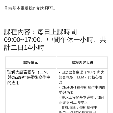
具備基本電腦操作能力即可。
課程內容：每日上課時間
09:00~17:00、中間午休一小時、共
計二日14小時
課程單元
課程內容大綱
理解大語言模型（
）
LLM
-
自然語言處理（
NLP
）與大
與
在學術寫作中
語言模型（
LLM
）的核心概
ChatGPT
念
的應用
- ChatGPT
在學術寫作中的優
勢與局限
-
提示工程的基本邏輯：如何
正確與
AI
工具交互
-
實戰演練：學術寫作中
與
ChatGPT
的基本運用