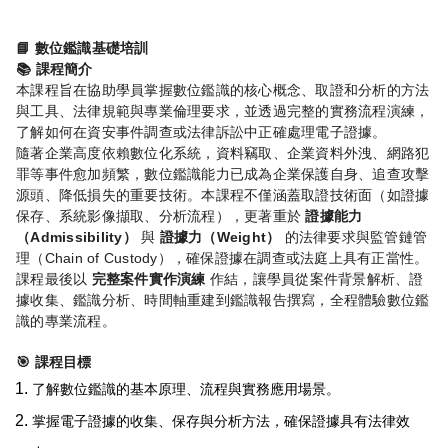
📘
數位鑑識基礎培訓
📚
課程簡介
本課程旨在協助學員掌握數位鑑識的核心概念、取證和分析的方法
與工具、法律規範與專業倫理要求，並透過完整的實務流程演練，
了解如何在資安事件調查或法律訴訟中正確處理電子證據。
隨著企業高度依賴數位化系統，資料竊取、企業資料外洩、網路犯
罪等事件愈加頻繁，數位鑑識能力已成為企業保護自身、追查攻擊
源頭、降低損失的重要技術。本課程不僅涵蓋取證技術面（如證據
證據能力
保存、系統影像擷取、分析流程），更著重於
（
Admissibility
）
證據力（
Weight
）
與
的法律要求與監管鏈管
Chain of Custody
理（
），確保證據在調查或法庭上具有正當性。
完整案件實作演練
課程最後以
作結，讓學員從案件背景解析、證
據收集、鑑識分析、時間軸重建到鑑識報告撰寫，全程體驗數位鑑
識的專業流程。
🎯
課程目標
了解數位鑑識的基本原理、流程與實務應用場景。
掌握電子證據的收集、保存與分析方法，確保證據具有法律效