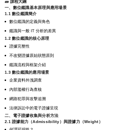
🧱
課程大綱
一、數位鑑識基本原理與應用場景
1.1
數位鑑識簡介
數位鑑識的定義與角色
IT
鑑識與一般
分析的差異
1.2
數位鑑識的核心原理
證據完整性
不改變證據原始狀態原則
鑑識流程與框架介紹
1.3
數位鑑識的應用場景
企業資料外洩調查
內部濫權行為查核
網路犯罪與攻擊追溯
法律訴訟中的電子證據呈現
二、電子證據收集與分析方法
2.1
證據能力（
Admissibility
）與證據力（
Weight
）
何謂可採性？