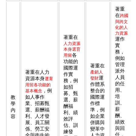
著重
在
跨國
與跨文
化的人
力資源
著重在
運作
人力資源
實
本身選育
務，
各
用留
例如
功能的
管理
著重在
國際運
派外
著重在人力
產銷人
作實
人員
運
發財
資源本身
選育
務，例
的任
作體系
用留各功能的
如招
用、
，例
整合的
基本概念
募、甄
培
如人事作
國際運
教
選、薪
訓、
業、招募甄
作標
學
酬福
薪
選、薪酬福
準，例
內
利、績
酬、
利、人才發
如企業
容
效評
績效
展、員工關
併購與
估、訓
與回
係、勞工安
變革中
練發
任，
全與衞生的
人力資