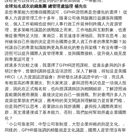
課程更可以得到上述提到的許多附加價值，一舉數得。
全球知名成衣紡織集團 總管理處協理 楊先生
若您專業能力想獲得國際認可，GPHR證照將是您優先的選擇！ 從
事人力資源管理工作十多年，隨著公司佈局版圖日益擴張與國際
化，個人工作範疇也從例行人事行政工作延伸到跨國人力資源管
理，更多策略性議題的挑戰隨之而來。工作地點與互動對象，也逐
漸從臺灣跨足大陸、東南亞，甚至遠達非洲地區。我常在思考，如
何確保自己所做的決定是符合國際企業人資工作者的專業判斷？如
何讓自己的專業知識能夠更為系統化的整合與架構？有沒有哪一項
證照可以提升國際人資管理專業，並與國際接軌，提升個人能見度
與專業認可度？
經過多方比較之後，我選擇了GPHR證照課程。從過去參與的許多
研討會中，曾聽到講師提及這項證照，深入了解後，得知這是美國
HRCI（人力資源認證協會）所研發出諸多認證中的一項，而且具
有相當高的專業層次。對大家來說，參與證照考試也是一項個人投
資，因此在正式報名前，也向授課講師諮詢相關細節，了解證照涵
蓋範圍與應用層面，最後決定給自己一個挑戰。對於臺灣許多人力
資源從業朋友們來說，應考時的英文閱讀與理解能力是首要門檻，
但是我們可以思考，若要踏出自我舒適圈，參與投入國際商業社
群，英文溝通便成了基本能力。否則，我們如何幫助所處企業國際
化？
「小公司靠老闆，中型公司靠制度，大型企業仰賴的則是文化。」
同樣的，GPHR最強調的精髓就是文化議題，國際人資管理沒有舉