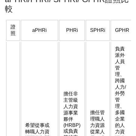
較
證
aPHRi
PHRi
SPHRi
GPHR
照
負責
派外
人員
管
理、
跨國
人力/
外勞
擔任非
管
主管級
理、
人力資
擔任管
多國
源事業
理職人
企業
夥伴
希望從事或
(HRBP)
力資源
的人
或負責
轉職人力資
從業人
力資