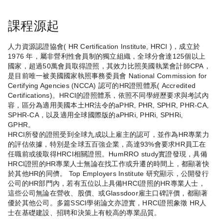
課程源起
人力資源認證協會( HR Certification Institute, HRCI )，成立於
1976 年，屬非營利性會員制的獨立組織，全球分會達125個以上
國家，超過50萬會員取得證照，其效力比照美國執業會計師CPA，
是目前唯一被美國國家執照事務委員會 National Commission for
Certifying Agencies (NCCA) 認可的HR證照體系( Accredited
Certifications)。HRCI的證照體系，依照不同學經歷要求與考試內
容，區分為適用美國本土HR法令的aPHR, PHR, SPHR, PHR-CA,
SPHR-CA，以及適用全球國際版的aPHRi, PHRi, SPHRi,
GPHR。
HRCI所發的證照受到全球九成以上雇主的認可，並作為HR專業力
的評估依據，特別是全球五百強企業，高達93%會要求HR員工在
任職前或後取得HRCI相關證照。HumRRO study實證發現，具備
HRCI證照的HR專業人士無論在找工作或升遷的時間上，都顯著快
於其他HR的同儕。 Top Employers Institute 研究顯示，公開發行
公司的HR部門內，若有五位以上具備HRCI證照的HR專業人士，
這些公司無論在營收、股價、或Glassdoor雇主口碑評價，都顯著
優於其他公司。多篇SSCI學術論文亦證實，HRCI證照象徵 HR人
士在基礎建設、招聘和決策上有較高的專業品質。