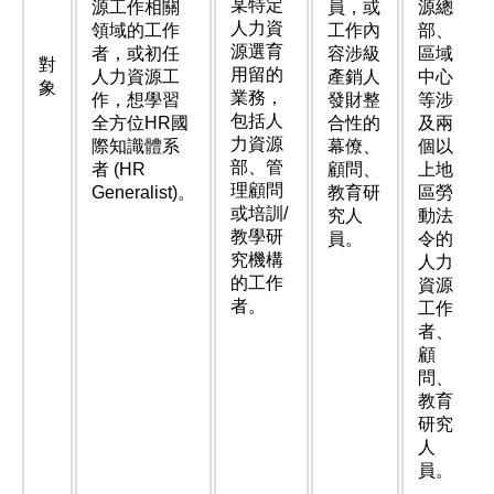
某特定
源工作相關
員，或
源總
人力資
領域的工作
工作內
部、
源選育
者，或初任
容涉級
區域
對
用留的
人力資源工
產銷人
中心
象
業務，
作，想學習
發財整
等涉
包括人
全方位HR國
合性的
及兩
力資源
際知識體系
幕僚、
個以
部、管
者 (HR
顧問、
上地
理顧問
Generalist)。
教育研
區勞
或培訓/
究人
動法
教學研
員。
令的
究機構
人力
的工作
資源
者。
工作
者、
顧
問、
教育
研究
人
員。