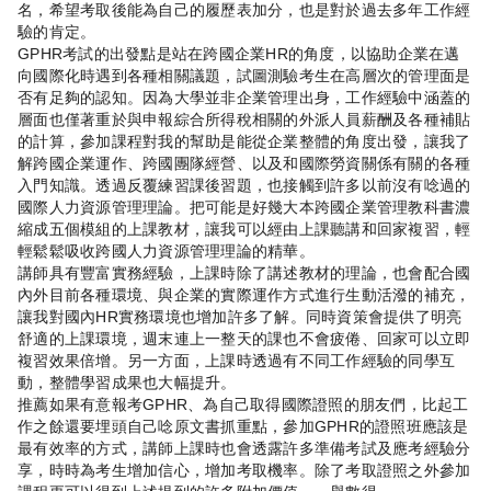
名，希望考取後能為自己的履歷表加分，也是對於過去多年工作經
驗的肯定。
GPHR考試的出發點是站在跨國企業HR的角度，以協助企業在邁
向國際化時遇到各種相關議題，試圖測驗考生在高層次的管理面是
否有足夠的認知。因為大學並非企業管理出身，工作經驗中涵蓋的
層面也僅著重於與申報綜合所得稅相關的外派人員薪酬及各種補貼
的計算，參加課程對我的幫助是能從企業整體的角度出發，讓我了
解跨國企業運作、跨國團隊經營、以及和國際勞資關係有關的各種
入門知識。透過反覆練習課後習題，也接觸到許多以前沒有唸過的
國際人力資源管理理論。把可能是好幾大本跨國企業管理教科書濃
縮成五個模組的上課教材，讓我可以經由上課聽講和回家複習，輕
輕鬆鬆吸收跨國人力資源管理理論的精華。
講師具有豐富實務經驗，上課時除了講述教材的理論，也會配合國
內外目前各種環境、與企業的實際運作方式進行生動活潑的補充，
讓我對國內HR實務環境也增加許多了解。同時資策會提供了明亮
舒適的上課環境，週末連上一整天的課也不會疲倦、回家可以立即
複習效果倍增。另一方面，上課時透過有不同工作經驗的同學互
動，整體學習成果也大幅提升。
推薦如果有意報考GPHR、為自己取得國際證照的朋友們，比起工
作之餘還要埋頭自己唸原文書抓重點，參加GPHR的證照班應該是
最有效率的方式，講師上課時也會透露許多準備考試及應考經驗分
享，時時為考生增加信心，增加考取機率。除了考取證照之外參加