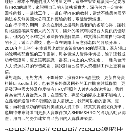
經驗，根本不在他們用人的考量之中，這些主管皆建議我一定要考
取HRCI的證照，來證明自己的人資執業實力，深信努力一定會有
回報的我，一邊找工作，一邊自學PHR的教材，當然不熟悉美國勞
動法令又無美國大公司工作經驗的我，兩邊皆滑鐵盧。
在自行準備的期間，多次在網路上搜尋到孫老師的各項心得，讓我
對此認證考試有個大約的方向，國外的考試環境跟台大提供的也類
似，但內心的不確定性跟法條的理解差異，確實讓我知道自行準備
的不足；返回台灣後，也一直在網路上留意孫老師的各項分享，
2016年的上半年有幸參與老師於資策會GPHR的認證班，深入淺出
的說明搭配實際的工作案例，與各領域人資夥伴切磋，除了讓我成
功考取證照，更是讓我認識一群努力向上的人資先進，一種為台灣
人力資源共好的學習氛圍，讓我對自己從事人資相關工作上更有自
信。
選對老師、用對方法、不斷練習，擁有GPHR證照後，更新自身資
料於LinkedIn上後，也有更多外商及國外的工作機會與我聯繫，更
是發現中國大陸及印度擁有HRCI證照的人數也在急速增加，我們
身為台灣人資從業人員，在國際化、專業化的腳步上更不能輸人，
在孫老師這個HRCI證照的巨人肩膀上，我們可以看的更高、更
遠；而我也成功的申請到美國的人資工作，將真實實踐我的所學，
也期待未來能看到更多人資夥伴加入SHRM&HRCI的各項活動及認
證，用自己的努力建立自己光明的人資職涯發展。
aPHRi/PHRi/ SPHRi/ GPHR證照比