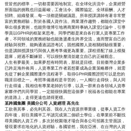
世皆然的標準，一切都需要因地制宜。在全球化洪流中，企業經營
所面臨的挑戰也日益嚴峻，工會法令、國際協定、全球薪酬、人才
招聘、組織發展…每一項都是關鍵議題。所幸授課講師有著非常豐
富的實務經驗，對於各國人資作法、商業運作趨勢，都能在課堂中
舉出很多實例，也能旁徵博引地將商業時事納入課堂討論中，引導
學員以GPHR的框架來思考。同學們都是來自各行業人資專業工作
者，不同領域的實務經驗也能激盪產生跨界交流，進而豐富自己的
經驗與視野。能夠通過認證考試，固然國際人資相關經驗很重要，
但是講師授課技巧與個人應考準備更為重要。課程搭配了線上模擬
題庫，經過不斷練習，可以很快釐清並建立自己的正確觀念。
人生有夢最美，如果夢想有時間表，那就是目標。目前臺灣企業多
已跨足海外佈局，人資專業工作者若想要成為企業策略夥伴，就需
先從了解企業國際運作流程著手，取得GPHR國際證照可以是您的
職涯目標之一。考照準備過程是辛苦的，一人獨行走得快，與人同
行走得遠，我相信有專業老師的引導，以及一群來自各領域人資專
家夥伴們共同學習，一定能很快圓您這個夢！祝福各位都能在專業
的道路上，走得更遠也踏得更穩。
某跨國集團 美國分公司 人資經理 高先生
工欲善其事，必先利其器。我在人力資源所畢業後，從事人資工作
四年後，前往美國半工半讀完成第二個碩士學位，在畢業前不斷找
尋美國的人資工作，多次於校園徵才場合與各公司招募主管面談，
發現要求在地化的人資經驗，各國皆然，我在亞洲、在台灣的人資