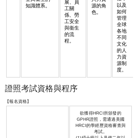
展、員
以及
知識體系。
源的角
工關
如何
色。
係、勞
管理
工安全
全球
與衞生
各地
的流
不同
程。
文化
的人
力資
源制
度。
證照考試資格與程序
【報名資格】
欲獲得HRCI所頒發的
GPHR證照，需通過美國
HRCI的學經歷資格審查與
考試。
(1)碩士級以上具備二年以