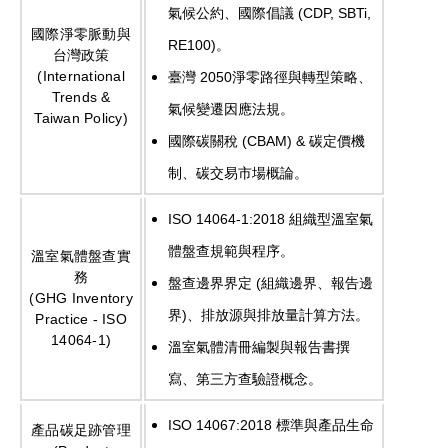
(CDP, SBTi,
氣候公約、國際倡議
國際淨零脈動與
RE100)
。
台灣政策
(International
2050
臺灣
淨零路徑與轉型策略、
Trends &
氣候變遷因應法規。
Taiwan Policy)
(CBAM) &
國際碳關稅
碳定價機
制、碳交易市場概論。
ISO 14064-1:2018
組織型溫室氣
體盤查規範與程序。
溫室氣體盤查實
務
(
盤查邊界界定
組織邊界、報告邊
(GHG Inventory
)
界
、排放源與排放量計算方法。
Practice - ISO
14064-1)
溫室氣體清冊編製與報告書撰
寫、第三方查驗證概念。
ISO 14067:2018
標準與產品生命
產品碳足跡管理