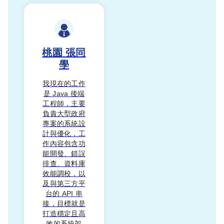
桃園
張同
學
我現在的工作
是 Java 後端
工程師，主要
負責大型政府
專案的系統設
計與優化，工
作內容包含功
能開發、錯誤
排查、資料庫
效能調校，以
及與第三方平
台的 API 串
接，目標就是
打造穩定且高
效的系統架