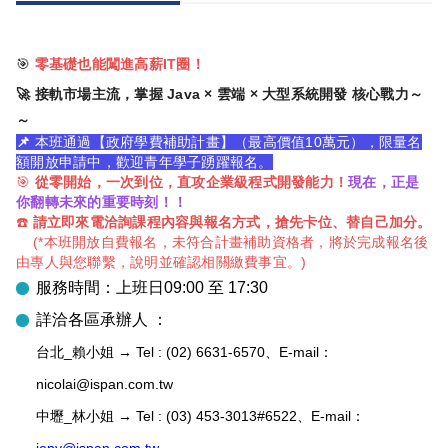
🎯
零基礎也能闖進高薪IT圈！
🚀
接軌市場主流，掌握 Java × 雲端 × 大型系統開發 核心戰力
～
～
📌
本班通過【政府學費補助計畫】（最高價值10萬元），限量名
額開放申請中，歡迎青年學子踴躍報名。
🎯
從零開始，一次到位，直攻企業級程式開發能力！
現在，正是
你翻轉未來的重要時刻！！
☎️
請立即來電洽詢課程內容與報名方式，搶先卡位、替自己加分。
(*本班開放自費報名，未符合計畫補助資格者，將於完成報名後
由專人與您聯繫，說明並確認相關繳費事宜。)
服務時間：上班日09:00 至 17:30
詳洽各區承辦人 ：
台北_賴小姐 → Tel : (02) 6631-6570、E-mail：
nicolai@ispan.com.tw
中壢_林小姐 → Tel : (03) 453-3013
#6522
、E-mail：