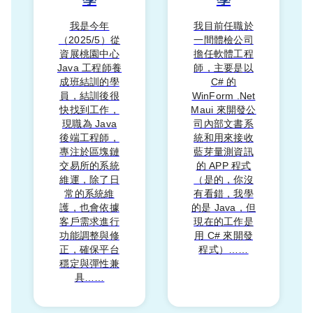
我是今年
我目前任職於
（2025/5）從
一間體檢公司
資展桃園中心
擔任軟體工程
Java 工程師養
師，主要是以
成班結訓的學
C# 的
員，結訓後很
WinForm .Net
快找到工作，
Maui 來開發公
現職為 Java
司內部文書系
後端工程師，
統和用來接收
專注於區塊鏈
藍芽量測資訊
交易所的系統
的 APP 程式
維運，除了日
（是的，你沒
常的系統維
有看錯，我學
護，也會依據
的是 Java，但
客戶需求進行
現在的工作是
功能調整與修
用 C# 來開發
正，確保平台
程式）……
穩定與彈性兼
具……