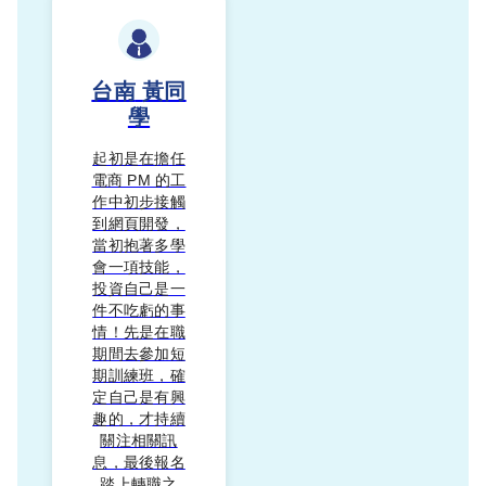
台南
黃同
學
起初是在擔任
電商 PM 的工
作中初步接觸
到網頁開發，
當初抱著多學
會一項技能，
投資自己是一
件不吃虧的事
情！先是在職
期間去參加短
期訓練班，確
定自己是有興
趣的，才持續
關注相關訊
息，最後報名
踏上轉職之