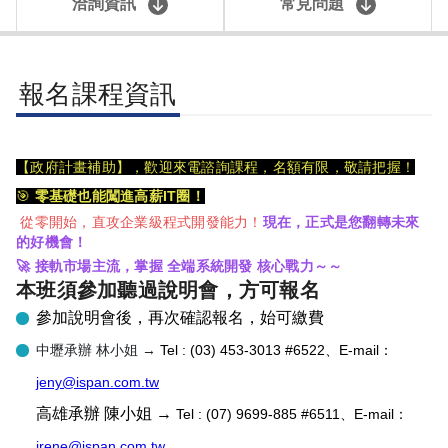
洽詢資訊
常見問題
報名課程資訊
【政府計畫補助】，歡迎來電諮詢課程，名額有限，敬請把握！
🎯
零基礎也能闖進高薪IT圈！
從零開始，直攻企業級程式開發能力！
現在，正式是您翻轉未來
的好機會！
🚀 接軌市場主流，掌握 全端系統開發 核心戰力～～
本班須參加聽過說明會，方可報名
參加說明會後，再次確認報名，始可繳費
中壢承辦 林小姐 →
Tel : (03) 453-3013
#6522
、E-mail：
jeny@ispan.com.tw
高雄承辦 陳小姐 →
Tel : (07) 9699-885 #6511、E-mail：
irene@ispan.com.tw