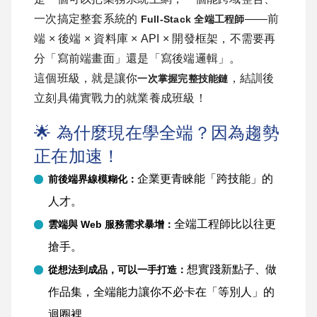
一次搞定整套系統的
——前
Full-Stack 全端工程師
端 × 後端 × 資料庫 × API × 開發框架，不需要再
分「寫前端畫面」還是「寫後端邏輯」。
這個班級，就是讓你
，結訓後
一次掌握完整技能鏈
立刻具備實戰力的就業養成班級！
🌟 為什麼現在學全端？因為趨勢
正在加速！
企業更青睞能「跨技能」的
前後端界線模糊化：
人才。
全端工程師比以往更
雲端與 Web 服務需求暴增：
搶手。
想實踐新點子、做
從想法到成品，可以一手打造：
作品集，全端能力讓你不必卡在「等別人」的
迴圈裡。