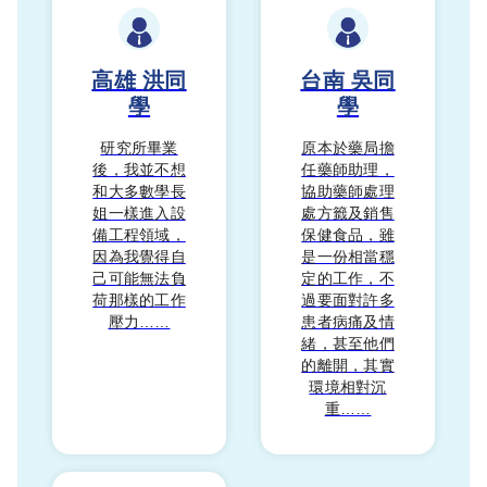
高雄
洪同
台南
吳同
學
學
研究所畢業
原本於藥局擔
後，我並不想
任藥師助理，
和大多數學長
協助藥師處理
姐一樣進入設
處方籤及銷售
備工程領域，
保健食品，雖
因為我覺得自
是一份相當穩
己可能無法負
定的工作，不
荷那樣的工作
過要面對許多
壓力……
患者病痛及情
緒，甚至他們
的離開，其實
環境相對沉
重……