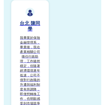
台北
陳同
學
我畢業於保險
金融管理系，
畢業後，我在
產業相關公司
擔任行政助
理，工作雖然
穩定，但隨著
經濟環境逐年
低迷，公司不
僅對行政職的
升遷與福利制
度有所調降，
即便想轉換工
作，也明顯感
受到市場競爭