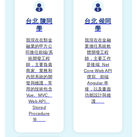
台北
陳同
台北
侯同
學
學
我現在在類金
我現在在金融
融業的甲方公
業擔任系統軟
司擔任前端/系
體開發工程
統開發工程
師，主要工作
師，主要負責
是後端 .Net
商家、業務和
Core Web API
內部系統的開
撰寫、前端
發與維護，常
Angular 串
用的技術包含
接，以及畫面
Vue、MVC、
功能設計與維
Web API、
護……
Stored
Procedure
等……