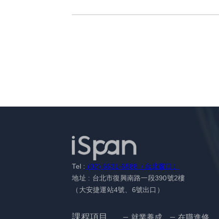
Tel :
(02) 6631-6588（台北窗口）
地址 : 台北市復興南路一段390號2樓
（大安捷運站4號、6號出口）
課程項目
就業養成
在職進修