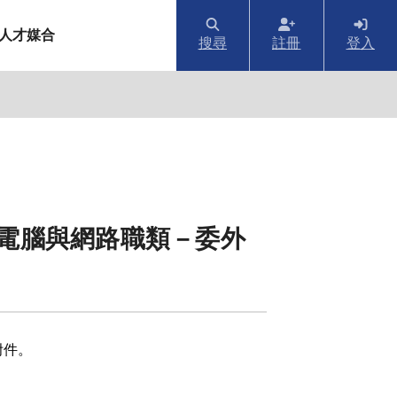
人才媒合
搜尋
註冊
登入
－電腦與網路職類－委外
附件。