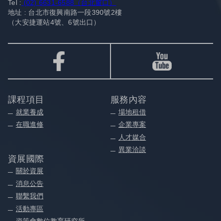
Tel :
(02) 6631-6588（台北窗口）
地址 : 台北市復興南路一段390號2樓
（大安捷運站4號、6號出口）
課程項目
服務內容
就業養成
場地租借
在職進修
企業專案
人才媒合
異業洽談
資展國際
關於資展
消息公告
聯繫我們
活動專區