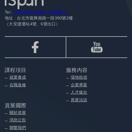
Tel :
(02) 6631-6588（台北窗口）
地址 : 台北市復興南路一段390號2樓
（大安捷運站4號、6號出口）
課程項目
服務內容
就業養成
場地租借
在職進修
企業專案
人才媒合
異業洽談
資展國際
關於資展
消息公告
聯繫我們