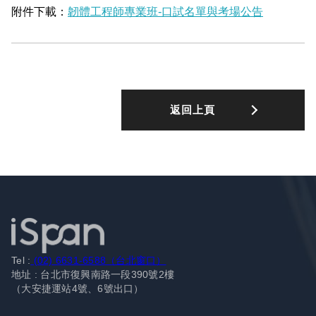
附件下載：
韌體工程師專業班-口試名單與考場公告
返回上頁
Tel :
(02) 6631-6588（台北窗口）
地址 : 台北市復興南路一段390號2樓
（大安捷運站4號、6號出口）